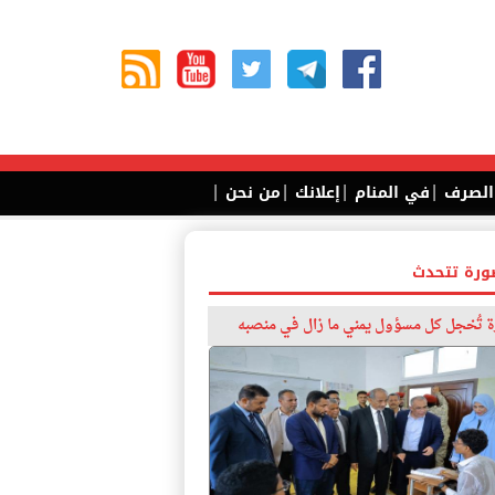
|
|
|
|
 الصرف
في المنام
إعلانك
من نحن
ورة تتحدث
 تُخجل كل مسؤول يمني ما زال في منصبه