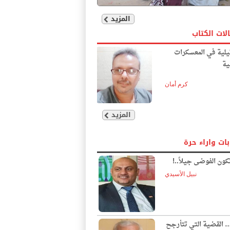
المزيد
لات الكتاب
يلية في المعسكرات
ية
كرم أمان
المزيد
بات واراء حرة
ون الفوضى جيلاً..!
نبيل الأسيدي
… القضية التي تتأرجح