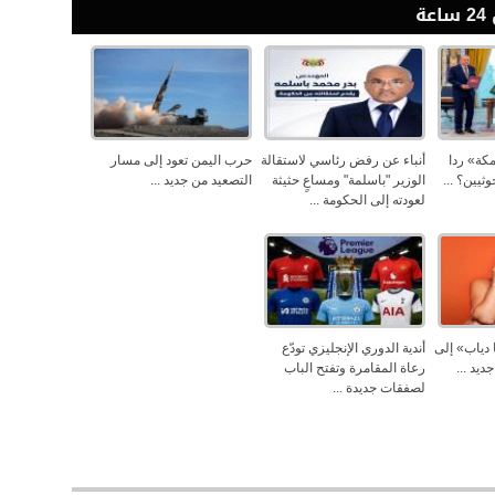
ة
كة» ردا
أنباء عن رفض رئاسي لاستقالة
حرب اليمن تعود إلى مسار
وثيين؟ ...
الوزير "باسلمة" ومساعٍ حثيثة
التصعيد من جديد ...
لعودته إلى الحكومة ...
يا دياب» إلى
أندية الدوري الإنجليزي تودّع
ديد ...
رعاة المقامرة وتفتح الباب
لصفقات جديدة ...