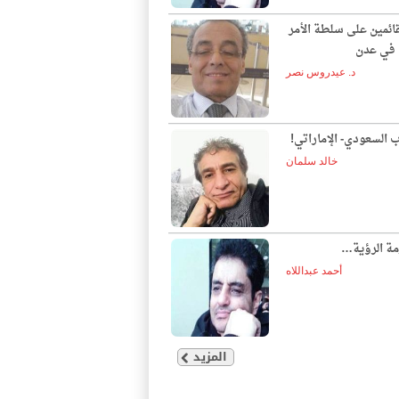
قائمين على سلطة الأمر
ع في عدن
د. عيدروس نصر
ب السعودي- الإماراتي!
خالد سلمان
مة الرؤية…
أحمد عبداللاه
المزيد