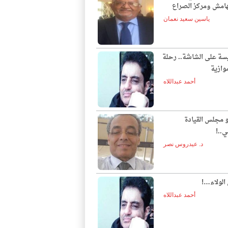
لهامش ومركز الصراع
ياسين سعيد نعمان
يسة على الشاشة.. رحلة
وازية
أحمد عبداللاه
و مجلس القيادة
ي..!
د. عيدروس نصر
الولاء…!
أحمد عبداللاه