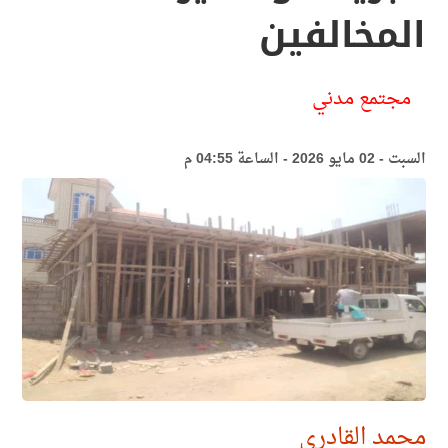
المخالفين
مجتمع مدني
السبت - 02 مايو 2026 - الساعة 04:55 م
محمد القادري