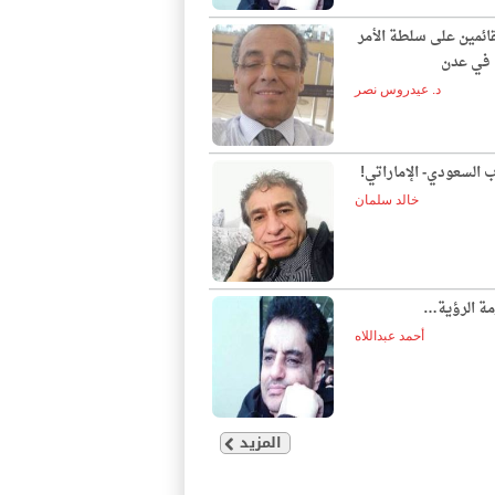
قائمين على سلطة الأمر
ع في عدن
د. عيدروس نصر
ب السعودي- الإماراتي!
خالد سلمان
مة الرؤية…
أحمد عبداللاه
المزيد