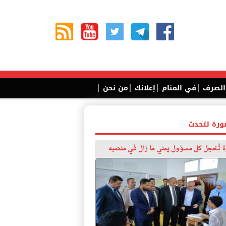
|
|
|
|
 الصرف
في المنام
إعلانك
من نحن
ورة تتحدث
 تُخجل كل مسؤول يمني ما زال في منصبه