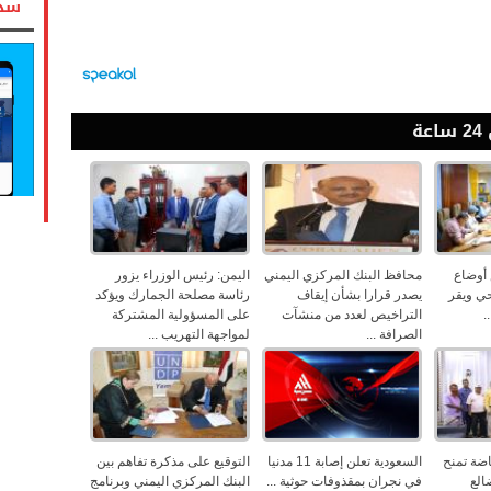
سدد
ة
أوضاع
محافظ البنك المركزي اليمني
اليمن: رئيس الوزراء يزور
ي ويقر
يصدر قرارا بشأن إيقاف
رئاسة مصلحة الجمارك ويؤكد
.
التراخيص لعدد من منشآت
على المسؤولية المشتركة
الصرافة ...
لمواجهة التهريب ...
اضة تمنح
السعودية تعلن إصابة 11 مدنيا
التوقيع على مذكرة تفاهم بين
الع
في نجران بمقذوفات حوثية ...
البنك المركزي اليمني وبرنامج