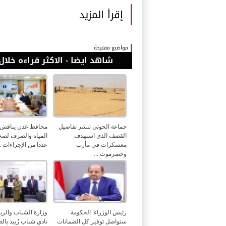
إقرأ المزيد
مواضيع مقترحة
شاهد ايضا - الاكثر قراءه خلال 24 ساع
جماعة الحوثي تنشر تفاصيل
محافظ عدن يناقش 
القصف الذي استهدف
المياه والصرف لصح
معسكرات في مأرب
عددا من الإجراءات ..
وحضرموت ...
رئيس الوزراء: الحكومة
وزارة الشباب والري
ستواصل توفير كل الضمانات
نادي شباب زُبيد بالض