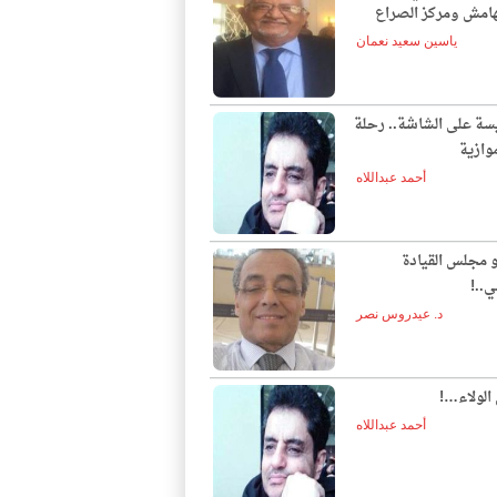
لهامش ومركز الصراع
ياسين سعيد نعمان
يسة على الشاشة.. رحلة
وازية
أحمد عبداللاه
و مجلس القيادة
ي..!
د. عيدروس نصر
الولاء…!
أحمد عبداللاه