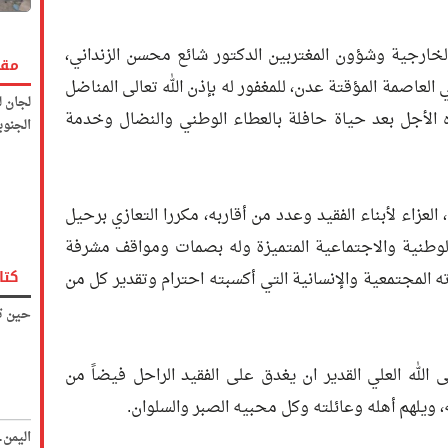
ارجية وشؤون المغتربين الدكتور شائع محسن الزنداني،
مقا
العاصمة المؤقتة عدن، للمغفور له بإذن الله تعالى المناضل
لجان ل
 الأجل بعد حياة حافلة بالعطاء الوطني والنضال وخدمة
الجنوب
لعزاء لأبناء الفقيد وعدد من أقاربه، مكررا التعازي برحيل
لوطنية والاجتماعية المتميزة وله بصمات ومواقف مشرفة
كتا
ه المجتمعية والإنسانية التي أكسبته احترام وتقدير كل من
حين تك
ى الله العلي القدير ان يغدق على الفقيد الراحل فيضاً من
ويلهم أهله وعائلته وكل محبيه الصبر والسلوان.
اليمن