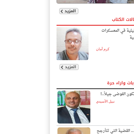
المزيد
لات الكتاب
يلية في المعسكرات
ية
كرم أمان
المزيد
بات واراء حرة
ون الفوضى جيلاً..!
نبيل الأسيدي
… القضية التي تتأرجح