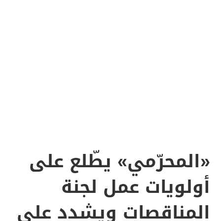
«المحرّمي» يطّلع على
أولويات عمل لجنة
المناقصات ويشدد على