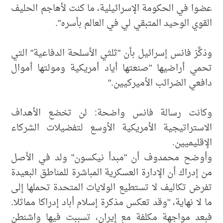
عضوا في الحكومة الإسرائيلية، ما كنت لأهاجم الحليف
القوي الوحيد المتبقي لي في العالم بأسره".
وذكَّرَ فانس إسرائيل بأن "ثلثي الأسلحة الدفاعية" التي
تحمي أراضيها "صنعتها أياد أمريكية ومولتها أموال
دافعي الضرائب الأميركيين."
وكانت رسالة فانس واضحة: لن تخضع الأهداف
الاستراتيجية الأمريكية الأوسع لتفضيلات الشركاء
الإقليميين.
وأوضح محمدوف أن "مبدأ نيكسون" ولد في الأصل
من إدراك أن الإدارة العسكرية المباشرة للمناطق البعيدة
تفرض تكاليف لا تستطيع الولايات المتحدة تحملها إلى
ما لا نهاية، "وقد تعكس مذكرة إسلام أباد إدراكا مماثلا.
فبعد مواجهة مكلفة مع إيران، تسببت فيها واشنطن