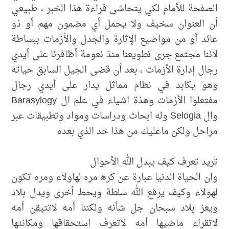
الصفحة للأمام لكي يتحاشى قراءة هذا الخبر ، طبيعي
أن العنوان سخيف ولا يحمل أي مضمون مهم أو ذو
عائد أو من مواضيع الإثارة والجدل والأزمات ببساطة
لاننا مجتمع جرى تطويعنا منذ نعومة أظافرنا على أيدي
رجال إدارة الأزمات ، بعد أن قضى الجيل السابق حياته
وهو يكابد في نظام مماثل يدار على أيدي رجال
مفتعلوا الأزمات وهذة اشياء في علم ال Barasylogy
وال Selogia وله ابحاث ودراسات ومواد وتطبيقات عبر
مراحل ولكن ماعليك من هذا خد الذي بعده
تريد تعرف كيف يبدل الله الأحوال
وان الحياة الدنيا عبارة عن كره‍ مره لهاولاء ومره تكون
لهولاء وكيف يرفع الله سلطة ويحط أخرى ويدل بلاد
ويعز بلاد سبحان جل شأنه ولكننا أمه لاتتيقن أمه
لاتقراء ماضيها أمه لاتعرف استحقاقها ومكانتها