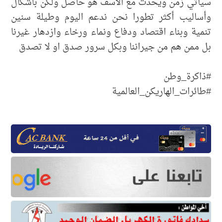
سيأتي زمن ويحدث مع الأسف هو حاصل ولكن بأشكال
وأساليب أكثر تطورا نحن ندعم اليوم وطيلة سنين
تنمية وبناء اقتصاد ودفاع ونماء ورخاء وازدهار غيرنا
بل ممن هم من جيراننا وبكل سرور صدق او لا تصدق
#ذاكرة_وطن
#طائرات_الهاريكن_العالمية