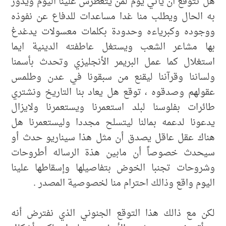
هل تتوقع أن يأتي يوم لمن يتغطرس علينا اليوم ويدور
به الحال ويطلب منا غدا مساعدات للدفاع عن نفوذه
ووجوده وكبرياءه وحدودة بكلمات معسولات يدغدغ
بها مشاعر الشعب ويستغل عاطفته الدينية ايما
استغلال كما عمل البريمر الأنجليزي وتحدث بأسمنا
ولساننا وقرآننا ليقنع من سبقونا في عدن وطلمس
عقولهم وصدقوه ، توقع هل يعاد بنا التاريخ ونشتري
طائرات بفلوسنا لبلد استعمرنا ويستعمرنا ولايزال
يدعونا لدعمه بمالنا ليتسلح مجددا وليستعمرنا هل
هناك عقل عاقل يصدق أن مثل هذا سيناريو حدث أو
سيحدث خصوصاً أن مابين هذة الرساله أطروحات
وشروحات تجنبا الخوض بتفاصيلها وإسقاطها علينا
اليوم واقع وذالك احترام منا لخصوصية المصدر .
لكن مع ذالك هذا التوقع الجنوني الذي نفترض أنه