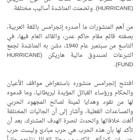
(HURRICANE). وتضمنت المناشدة أساليب مختلفة.
من أهم المنشورات ما أصدره إنجرامس باللغة العربية،
بصفته قائم مقام حاكم عدن، والقائد العام فيها، في
التاسع من سبتمبر عام 1940، دشن به المناشدة لجمع
التبرعات لصندوق مالية هاريكن (HURRICANE
FUND).
افتتح إنجرامس منشوره باستعراض مواقف الأعيان
والحكام ورؤساء القبائل المؤيدة لبريطانيا، وما قدموه
لها من نقود وهدايا ثمينة لصالح المجهود الحربي
والمساعدات الفعلية، وأشار إلى أن الجاليات المختلفة
ألغت خلافاتها واتحدت لنصرة الهدف المشترك، بعد أن
تأكد لها بأن هذه الحرب هي حرب مبادئ وليست حرب
جنسيات. كما ألغى الكثير من رجال القبائل نزاعهم جانباً