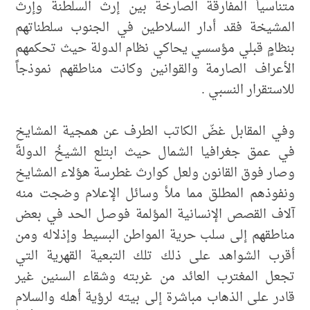
متناسياً المفارقة الصارخة بين إرث السلطنة وإرث
المشيخة فقد أدار السلاطين في الجنوب سلطناتهم
بنظامٍ قبلي مؤسسي يحاكي نظام الدولة حيث تحكمهم
الأعراف الصارمة والقوانين وكانت مناطقهم نموذجاً
للاستقرار النسبي .
وفي المقابل غضّ الكاتب الطرف عن همجية المشايخ
في عمق جغرافيا الشمال حيث ابتلع الشيخُ الدولةَ
وصار فوق القانون ولعل كوارث غطرسة هؤلاء المشايخ
ونفوذهم المطلق مما ملأ وسائل الإعلام وضجت منه
آلاف القصص الإنسانية المؤلمة فوصل الحد في بعض
مناطقهم إلى سلب حرية المواطن البسيط وإذلاله ومن
أقرب الشواهد على ذلك تلك التبعية القهرية التي
تجعل المغترب العائد من غربته وشقاء السنين غير
قادر على الذهاب مباشرة إلى بيته لرؤية أهله والسلام