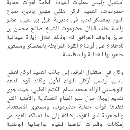
استقبل رئيس عمليات القيادة العامة لقوات حماية
حضرموت، العميد الركن لطفي مهدي يادين، صباح
اليوم بمعسكر نحب في مديرية غيل بن يمين، عضو
رئاسة حلف قبائل حضرموت الشيخ صالح محسن بن
حريز والوفد المرافق له، وذلك خلال زيارة ميدانية
للاطلاع على أوضاع القوة المرابطة بالمعسكر ومستوى
جاهزيتها القتالية والتنظيمية.
وكان في استقبال الوفد، إلى جانب العميد الركن لطفي
يادين، رئيس أركان اللواء الأول وقائد قوة الدعم
اللوجستي الرائد محمد سالم الكشم العليي، حيث جرى
تقديم إيجاز حول سير المهام العسكرية والأمنية التي
تنفذها قوات حماية حضرموت، ومستوى الاستعداد
والجاهزية لدى القوة، إضافة إلى ما تمتلكه القوة من
إمكانات وقدرات تؤهلها للقيام بواجباتها الوطنية