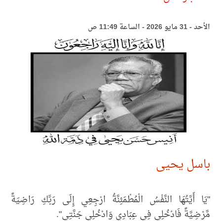
الأحد - 31 مايو 2026 - الساعة 11:49 ص
باسل يحيى
"يَا أَيَّتُهَا النَّفْسُ الْمُطْمَئِنَّةُ ارْجِعِي إِلَى رَبِّكِ رَاضِيَةً
مَّرْضِيَّةً فَادْخُلِي فِي عِبَادِي وَادْخُلِي جَنَّتِي".