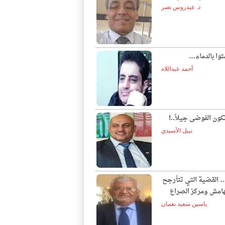
د. عيدروس نصر
توا بالدماء…
أحمد عبداللاه
ون الفوضى جيلاً..!
نبيل الأسيدي
… القضية التي تتأرجح
لهامش ومركز الصراع
ياسين سعيد نعمان