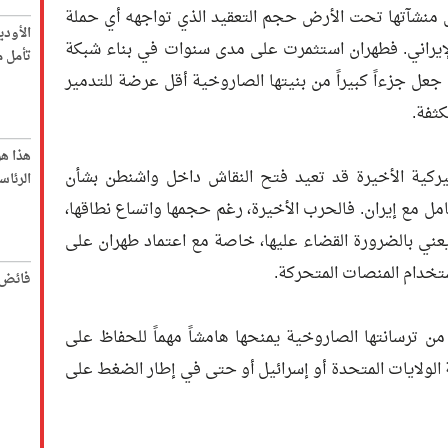
 منشآتها تحت الأرض حجم التعقيد الذي تواجهه أي حملة
الأود
إيراني. فطهران استثمرت على مدى سنوات في بناء شبكة
تأمل م
 جعل جزءاً كبيراً من بنيتها الصاروخية أقل عرضة للتدمير
كثفة.
هذا ه
ميركية الأخيرة قد تعيد فتح النقاش داخل واشنطن بشأن
الرئاس
مل مع إيران. فالحرب الأخيرة، رغم حجمها واتساع نطاقها،
 يعني بالضرورة القضاء عليها، خاصة مع اعتماد طهران على
ستخدام المنصات المتحركة.
فائض 
 من ترسانتها الصاروخية يمنحها هامشاً مهماً للحفاظ على
الولايات المتحدة أو إسرائيل أو حتى في إطار الضغط على