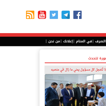
|
|
|
|
 الصرف
في المنام
إعلانك
من نحن
ورة تتحدث
 تُخجل كل مسؤول يمني ما زال في منصبه