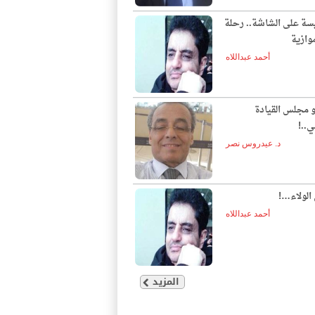
يسة على الشاشة.. رحلة
وازية
أحمد عبداللاه
و مجلس القيادة
ي..!
د. عيدروس نصر
الولاء…!
أحمد عبداللاه
المزيد