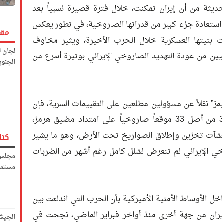
ديثة من أن إيران تمكنت، خلال فترة قصيرة نسبياً بعد
 استعادة جزء كبير من قدراتها الصاروخية، في تطور يعكس
مقا
 بنيتها العسكرية خلال الحرب الأخيرة، ويثير مخاوف
لجان ل
ين من عودة التهديد الصاروخي الإيراني بوتيرة أسرع من
الجنوب
” نقلاً عن مسؤولين مطلعين على التقييمات السرية، فإن
إيران استعادت القدرة التشغيلية في 30 من أصل 33 موقعاً صاروخياً على امتداد مضيق هرمز،
نشآت تخزين وإطلاق الصواريخ تحت الأرض، وهو ما يشير
كتا
روخي الإيراني لم تتعرض لشلل كامل رغم أشهر من الضربات
مجلس 
مستمر
اخل الأوساط الأمنية الأميركية بأن الحرب التي اندلعت بين
يران من جهة أخرى منذ أواخر فبراير الماضي، نجحت في
الجيش 