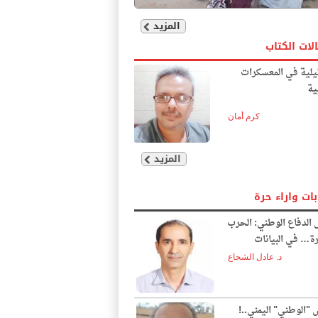
المزيد
لات الكتاب
يلية في المعسكرات
ية
كرم أمان
المزيد
بات واراء حرة
الدفاع الوطني: الحرب
ة… في البيانات
د. عادل الشجاع
"الوطني" اليمني..!