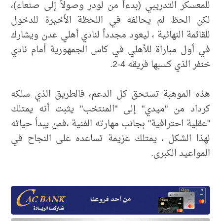
للمعسكر التدريبي (بدءاً من لودر وصولاً إلى صنعاء)،
لكن الحظ لم يحالفه في اللحظة الأخيرة للدخول
للقائمة النهائية ، ليعود مجدداً لنادي أهلي عدن ويشارك
في أول مباراة للأهلي في كاس الجمهورية أمام نادي
خنفر الذي كسبها فريقه 4-2.
هذه الموهبة تستحق كل الدعم، فالطريق الذي سلكه
كرداد من "ميدي" إلى "المنتخب" يثبت أنه يمتلك
"عقلية احترافية" بجانب مهارته الفنية ،فمن يبدأ حياته
لهذا الشكل ، يمتلك عزيمة تساعده على النجاح في
المواعيد الكبرى.