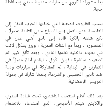
بدأ مشوراه الكروي من حارات مديرية ميدي بمحافظة
حجة.
بسبب الظروف الصعبة التي خلفتها الحرب انتقل إلى
العاصمة عدن للعمل (من الصباح حتى الثالثة عصراً) ،
لكن شغفه بالكرة قاده إلى نادي أهلي عدن في
المنصورة ، وبدأ مع الفئات العمرية ، وبرز بشكل لافت
في بطولة داخلية نظمها النادي ، وبعد تألق كبير تم
تصعيده مباشرة للفريق الأول ، ليقدم أداءً مميزاً في
التمارين في البداية ، ثم المشاركة في مباريات ودية
ضد ناديي الحسيني والشرطة، بعدها شارك في بطولة
المريسي الرمضانية.
بعد ذلك أنظم لمنتخب الناشئين، تحت قيادة المدرب
والكابتن هيثم الأصبحي، الذي استدعاه للانضمام