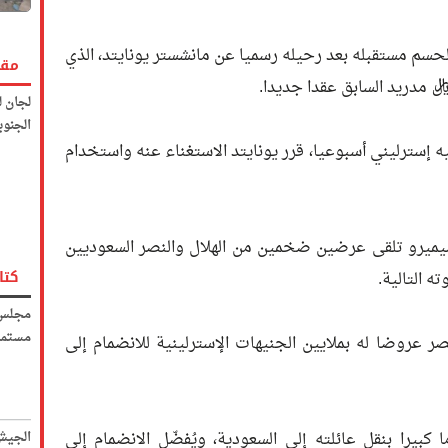
حسم مستقبله بعد رحيله رسميا عن مانشستر يونايتد، الذي
مقا
ل مدريد السابق عقدا جديدا.
لجان ل
الجنوب
سيميرو على 400 ألف جنيه إسترليني أسبوعيا، قرر يونايتد الاستغناء عنه واستخدام
يميرو تلقى عرضين ضخمين من الهلال والنصر السعوديين
كتا
 التالية.
مجلس 
مستمر
نصر عروضا له بملايين الجنيهات الإسترلينية للانضمام إلى
 كبيرا بنقل عائلته إلى السعودية، ويُفضّل الانضمام إلى
الجيش 