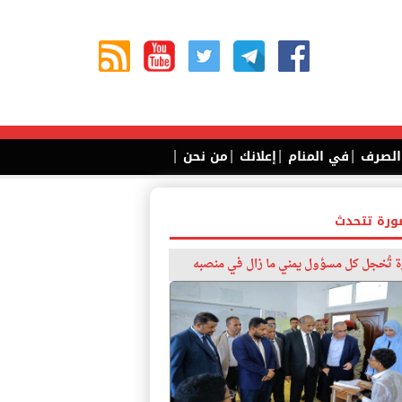
|
|
|
|
 الصرف
في المنام
إعلانك
من نحن
ورة تتحدث
 تُخجل كل مسؤول يمني ما زال في منصبه