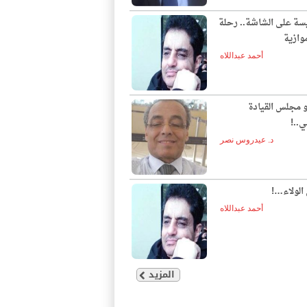
يسة على الشاشة.. رحلة
وازية
أحمد عبداللاه
و مجلس القيادة
ي..!
د. عيدروس نصر
الولاء…!
أحمد عبداللاه
المزيد