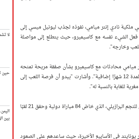
ي ملكية نادي إنتر ميامي، نفوذه لجذب ليونيل ميسي إلى
لا تشم
 حريص على فعل الشيء نفسه مع كاسيميرو، حيث يتطلع إلى مواصلة
ملعب وخارجه".
ر ميامي محادثات مع كاسيميرو بشأن صفقة مربحة تمنحه
حين تك
عقدا حتى عام 2028، مع خيار التمديد لمدة 12 شهرًا إضافية". وأشارت "يبدو أن فرصة اللعب إلى
ية للغاية بالنسبة له".
ويُعد العيش في ميامي عامل جذب قوي للنجم البرازيلي، الذي خاض 84 مباراة دولية وحقق 21 لقبًا
اليمن
بين ا
 يونايتد في الأسابيع الأخيرة، حيث ساعدهم على الصعود