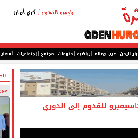
|
|
|
|
|
|
بار اليمن
عرب وعالم
رياضية
منوعات
مجتمع
إجتماعيات
أسعار
الص
صورة
كاسيميرو للقدوم إلى الدوري