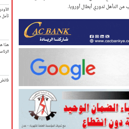
اب من التأهل لدوري أبطال أوروبا.
الأود
تأمل م
هذا ه
الرئاس
فائض 