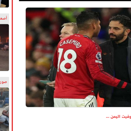
أصعب
صورة