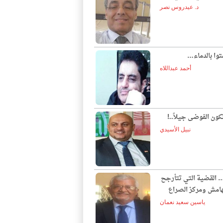
د. عيدروس نصر
توا بالدماء…
أحمد عبداللاه
ون الفوضى جيلاً..!
نبيل الأسيدي
… القضية التي تتأرجح
لهامش ومركز الصراع
ياسين سعيد نعمان