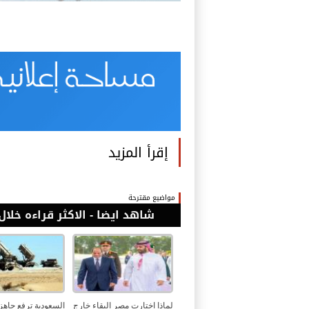
إقرأ المزيد
مواضيع مقترحة
شاهد ايضا - الاكثر قراءه خلال 24 ساع
لماذا اختارت مصر البقاء خارج
السعودية ترفع جاهزي