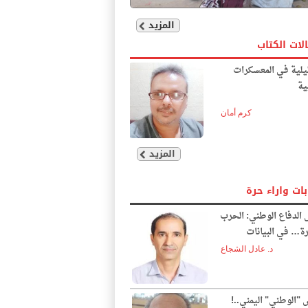
المزيد
لات الكتاب
يلية في المعسكرات
ية
كرم أمان
المزيد
بات واراء حرة
الدفاع الوطني: الحرب
ة… في البيانات
د. عادل الشجاع
"الوطني" اليمني..!