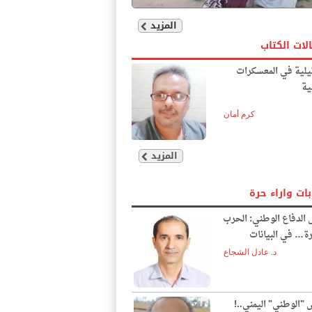
المزيد
لات الكتاب
يلية في المعسكرات
ية
كرم أمان
المزيد
بات واراء حرة
الدفاع الوطني: الحرب
ة… في البيانات
د. عادل الشجاع
"الوطني" اليمني..!