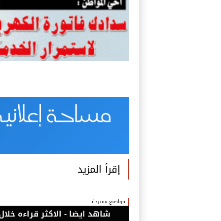
إقرأ المزيد
مواضيع مقترحة
شاهد ايضا - الاكثر قراءه خلال 24 ساع