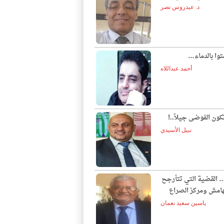
د. عيدروس نصر
توا بالدماء…
أحمد عبداللاه
ون الفوضى جيلاً..!
نبيل الأسيدي
… القضية التي تتأرجح
لهامش ومركز الصراع
ياسين سعيد نعمان