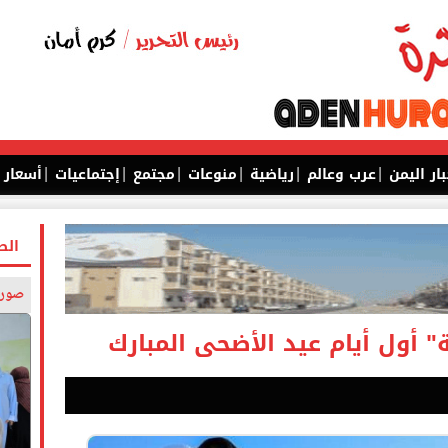
|
|
|
|
|
|
بار اليمن
عرب وعالم
رياضية
منوعات
مجتمع
إجتماعيات
أسعار
الص
صورة
" أول أيام عيد الأضحى المبارك