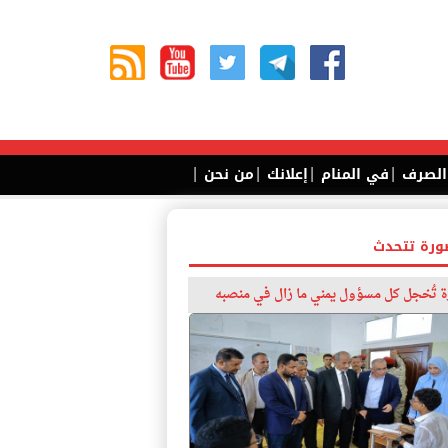
|
|
|
|
 الصرف
في المنام
إعلانك
من نحن
ورة تتحدث
 تُخجل كل مسؤول يمني ما زال في منصبه