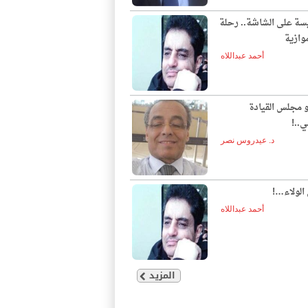
يسة على الشاشة.. رحلة
وازية
أحمد عبداللاه
و مجلس القيادة
ي..!
د. عيدروس نصر
الولاء…!
أحمد عبداللاه
المزيد