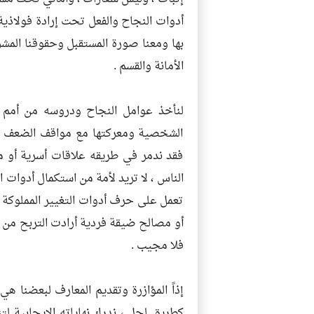
أدوات النجاح والفعل تحت إرادة فولاذية ل
بها ومعنا صورة المستقبل وحقوقنا الم
الأمانة والقسم .
لنأخذ عوامل النجاح ودروسه من أمم 
الشخصية ومعركتها مع مواقف الضعف وال
فقد ندمر في طريقه علاقات أسرية أو مج
الناس ، لا تريد لأمة من استكمال أدوات
تعمل على حرف أدوات التغيير المملوكة ل
أو مصالح ضيقة فردية أرادت التربح من 
فلا مجيب .
إذاً المؤازرة وتقديم المعارف لبعضنا ه
كطريق لحل ، ندرك نهاياته الإيجابية 