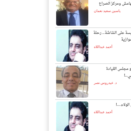
لهامش ومركز الصراع
ياسين سعيد نعمان
يسة على الشاشة.. رحلة
وازية
أحمد عبداللاه
و مجلس القيادة
ي..!
د. عيدروس نصر
الولاء…!
أحمد عبداللاه