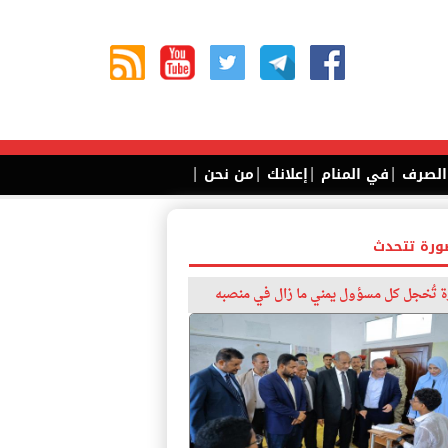
|
|
|
|
 الصرف
في المنام
إعلانك
من نحن
ورة تتحدث
 تُخجل كل مسؤول يمني ما زال في منصبه