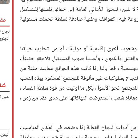
ا تلين ، لتحول الأماني العامة إلى حقائق نلمسها لِتَسْتكمل
شروعة فيه ، كمواقف وطنية صادقة لسلطة تحملت مسئولية
مقا
لجان ل
الجنوب
وشعوب أخرى إقليمية أو دولية ، أو من تجارب حياتنا
فشل والكمون ، وأعيننا صوب المستقبل تلاحقه حثيثاً ،
تمعية ، فما بالنا إذا كانت هذه العوائق مفاسد حفنة من
 النجاح بسلوكيات غير مألوفة للمجتمع المحكوم بهذه النخب
كتا
لمجتمع نحو الأسوأ ، بكل ما أوتيت من قوة سلطة الفساد ،
حين تك
معاناة شعب ، استعرضت انتهاكاتها على مدى عقد من زمن ،
ي من أدوات النجاح الفعالة إذا وضعت في المكان المناسب ،
اليمن
لتنفيذ القرار الخاص بتسوية ملعب حياة شعب دون مماطلة