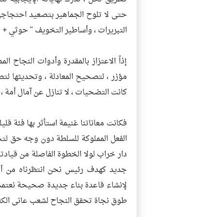
حتى لا تلوح الجماهير بتصعيد احتجاجي
التبريرات ، وأساطير التخويف " حوثي + ق
إذاً الاعتزاز بالمقدرة وأدوات النجاح ال
مؤزر ، لتصحيح المعادلة ، وتحديثها لت
كانت التضحيات ، لا تنازل عن آمال أمة ، 
فكانت معاناتنا غنيمة استأثر بها فئة قل
الفعل المملوكة للسلطة دون وجه حق لت
دار خراب لولا الخطوة الفاصلة من قيادت
جديد كهدف رئيس نحن انتظرناه من أع
لإنشاء قاعدة بناء جديدة صحيحة نعتمد ع
طوق نجاة تحقق النجاح لشعب عانى الكثي