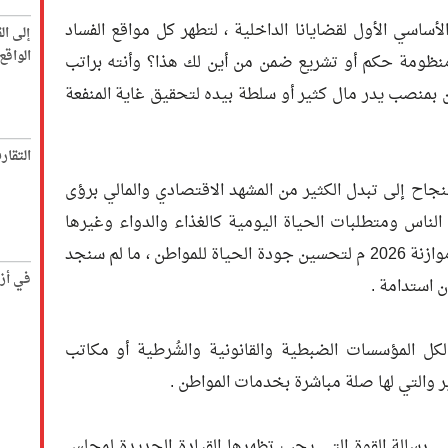
لأساسي الأول لقضايانا الداخلية ، لتطهر كل مواقع الفساد
إلى ال
الواق
نظومة حكم أو تشريع ضمن من أين لك هذا؟ وأنته براتب
بمنصب يدر مال كثير أو سلطة بيده لتحقيق غاية المنفعة
التقار
نجاح إلى تبدل الكثير من المشهد الاقتصادي والمالي برؤى
 الناس ومتطلبات الحياة اليومية كالغذاء والدواء وغيرها
الكثير ، وعكسها في خطة الحكومة في موازنة 2026 م لتحسين جودة الحياة للمواطن ، ما لم سنجد
في أز
ن استدامة .
 لكل المؤسسات الضبطية والقانونية والشُرطية أو مكاتب
ير والتي لها صلة مباشرة بخدمات المواطن .
ي رسالة القوة التي يجب تظهرها القيادة الجديدة لمجلس