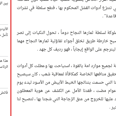
بين ا
 تنتزع أدوات الفشل المحكوم بها ، فتقع سلطة في نشرات
اعدة" .
الأود
مملوكة لسلطة ثمارها النجاح دوماً ، تحول النكبات إلى نصر
تأمل م
صبح خارطة طريق تخلق أجواء تفاؤلية ثمارها النجاح مهما
ليترجم على الواقع إيجاباً ، فهو رديف كل جهد .
هذا ه
يلة لجميع موارد امة بالقوة ، استباحت بها وعطلت كل أدوات
الرئاس
حقيق منافعها الخاصة كمكافأة لمعاقبة شعب ، كان سيصبح
نا التي حسمت بنتائجها الخيط الأبيض من الأسود لبدء يوم
وام مضت ، فقدنا الأمل عن الكشف عن هوية المعطلون
فائض 
ليها للخروج من عنق الزجاجة التي سُجنا بها ، لتصبح لنا
ر .