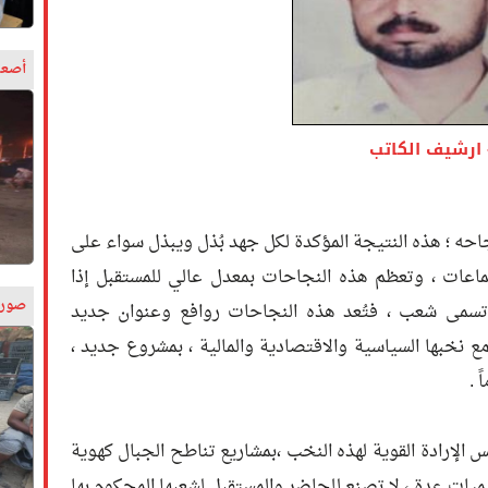
أصعب
ارشيف الكاتب
جاحه ؛ هذه النتيجة المؤكدة لكل جهد بُذل ويبذل سواء على
عات ، وتعظم هذه النجاحات بمعدل عالي للمستقبل إذا
صورة
 تسمى شعب ، فتُعد هذه النجاحات روافع وعنوان جديد
 نخبها السياسية والاقتصادية والمالية ، بمشروع جديد ،
 .
س الإرادة القوية لهذه النخب ،بمشاريع تناطح الجبال كهوية
ات عدة ، لا تصنع للحاضر والمستقبل لشعبها المحكوم بها