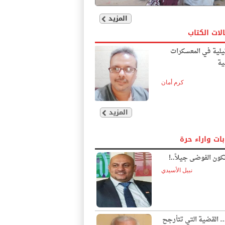
المزيد
لات الكتاب
يلية في المعسكرات
ية
كرم أمان
المزيد
بات واراء حرة
ون الفوضى جيلاً..!
نبيل الأسيدي
… القضية التي تتأرجح