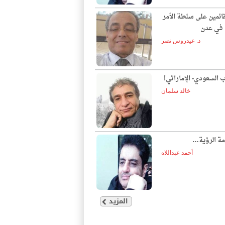
قائمين على سلطة الأمر
ع في عدن
د. عيدروس نصر
ب السعودي- الإماراتي!
خالد سلمان
مة الرؤية…
أحمد عبداللاه
المزيد