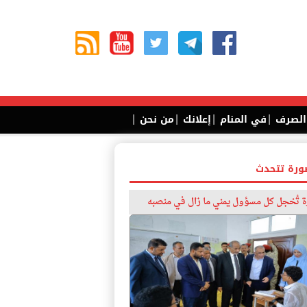
|
|
|
|
 الصرف
في المنام
إعلانك
من نحن
ورة تتحدث
 تُخجل كل مسؤول يمني ما زال في منصبه