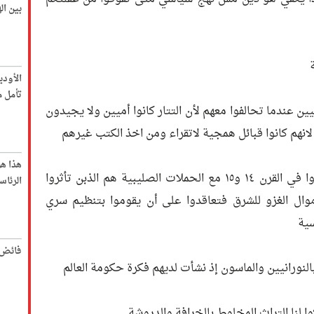
بين ا
الأود
تأمل م
بيين عندما تحالفوا معهم لأن التتار كانوا أميين ولا يجيدون
لانهم كانوا قبائل همجية لاتقراء ومن اخذ الكتب غيرهم
هذا ه
وكذلك جماعة فرسان المعبد الذين ظهروا في القرن ١٤ و١٥ مع الحملات الصليبية هم الذبن تأثروا
الرئاس
وال الغزو للشرق فتعاقدوا على أن يقوموا بتنظيم سري
سية
فائض 
بالنورانيين والماسون إذ نشأت لديهم فكرة حكومة العالم
ا لنا التراث المخلوط بالخرافة والدروشة