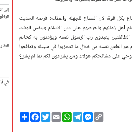
إلى ال
الواق
ع بكل قوة، لان السماح للجهله واعطاءه فرصه الحديث
لم أهل زمانهم واحرصهم على دين الاسلام وبنفس الوقت
الطائفتين يعبدون رب الرسول نفسه ويؤمنون به كخاتم
لم هو الطعن نفسه من خلال ما تتحزبوا في سبيله وتدافعوا
التقار
الوحي على مشائخكم هولاء ومن يشرعون لكم بما لم يشرع
في أز
Copy
Messenger
Telegram
Email
WhatsApp
Twitter
انشر
Facebook
Link