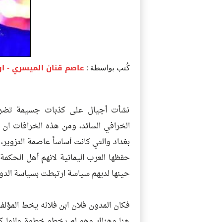
عاصم قنان الميسري
- ا
كُتب بواسطة :
نشأت أجيال على كذبات جسيمة تضر با
الخرافي السائد، ومن هذه الخرافات ان
بغداد والتي كانت أساساً عاصمة التزوير،
حفظها العرب اليمانية لانهم أهل الحكمة 
حينها لديهم سياسة ارتبطت بسياسة الدو
فكان المدون فلان ابن فلانه يخط المؤل
هنا وهناك وهو لم يخطو خطوة وانما كانو