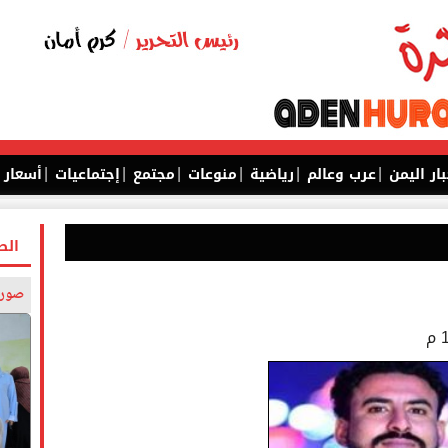
|
|
|
|
|
|
بار اليمن
عرب وعالم
رياضية
منوعات
مجتمع
إجتماعيات
أسعار
الص
صورة