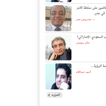
قائمين على سلطة الأمر
ع في عدن
د. عيدروس نصر
ب السعودي- الإماراتي!
خالد سلمان
مة الرؤية…
أحمد عبداللاه
المزيد