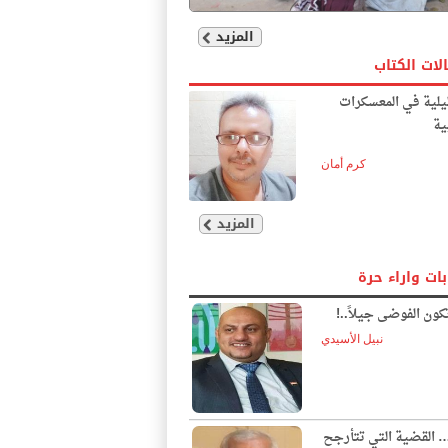
المزيد
لات الكتاب
يلية في المعسكرات
ية
كرم أمان
المزيد
بات واراء حرة
ون الفوضى جيلاً..!
نبيل الأسيدي
… القضية التي تتأرجح