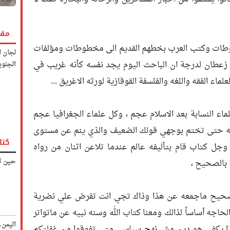
مقا
طوطات وكتب العرب بخطهم القديم الى مخطوطات ومؤلفات
لجان ل
زعطان لدرجة ان الباحث اليوم يجد نفسه كأنه غريب في
الجنوب
لماء الفقه واللغه والفلسفة القوقازية لورثه الاغريق ...
اء النسابة بعد الاسلام عجم ، وكل علماء الجغرافيا عجم
فقه حتى تختم بوجهي قولك الضعيف والذي ينم عن مستوى
كتا
جل كتاب قام بتأليفه عالم عندما تلاعن اثنان من رواه
حين تك
بالصحيح ،
 صحيح ماجمعه عن هذا وذاك تجي انت تفرض علي نضرية
اجه أساساً لذالك ومعنا كتاب الله وسنه نبيه عن ماتواتر
اليمن
 يكفي هو دين مش نهج سياسي متى تفوقوا من غفلتكم