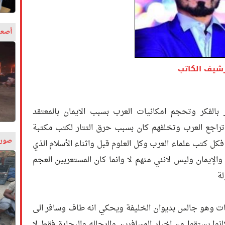
أصعب
رشيف الكاتب
لفكر وتحجم امكانيات العرب بسبب الايمان بالمعتقد
 تراجع العرب وتخلفهم كان بسبب حرق التتار لكتب مكتبة
صورة
 فكل كتب علماء العرب وكل العلوم قبل واثناء الأسلام الذي
والإيمان وليس لانني منهم لا وانما كان المستعربين العجم
لة
فات وهو جالس بديوان الخليفة ويحكي انه طاف وسافر الى
ا يستقوا من اخبار المسافرين والرحاله والبحارة فقط لا