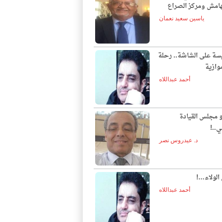
لهامش ومركز الصراع
ياسين سعيد نعمان
يسة على الشاشة.. رحلة
وازية
أحمد عبداللاه
و مجلس القيادة
ي..!
د. عيدروس نصر
الولاء…!
أحمد عبداللاه