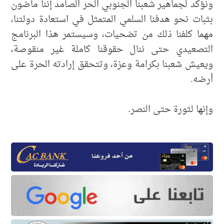
ونؤكد لجماهير شعبنا الجنوبي الحر الصامد إننا ماضون
بثبات نحو هدفنا السلمي المتمثل في استعادة دولتنا،
مهما كلفنا ذلك من تضحيات، وسيستمر هذا البرنامج
التصعيدي حتى ننال حقوقنا كاملة غير منقوصة،
ويعيش شعبنا بكرامة وعزة، وتتحقق إرادته الحرة على
أرضه.
وإنها لثورة حتى النصر.