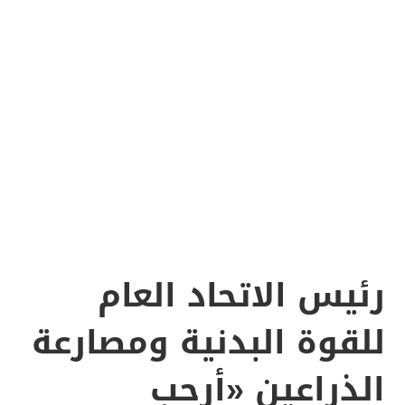
رئيس الاتحاد العام
للقوة البدنية ومصارعة
الذراعين «أرحب