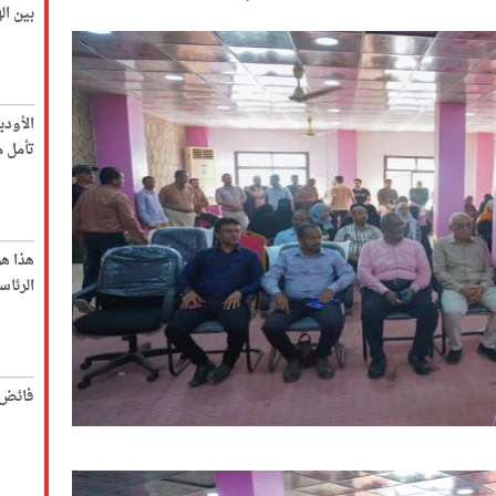
بين ا
الأود
تأمل م
هذا ه
الرئاس
فائض 