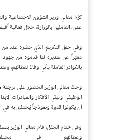
كرّم معالي وزير الشؤون الاجتماعية والع
عدن، العاملين بالوزارة، خلال فعالية أُقيم
وفي حفل التكريم، الذي حضره عدد من قياد
معبّراً عن تقديره لما قدموه من جهود م
بالكوادر العاملة يأتي وفاءً لعطائهم، وت
وحثّ معالي الوزير الحضور على ترجمة مع
الوظيفي وتبنّي الأفكار والمبادرات الإبد
أن يكونوا قدوة ونموذجاً يُحتذى به في ا
وفي ختام الحفل، قام معالي الوزير بتسليم
وعطائهم في مختلف 