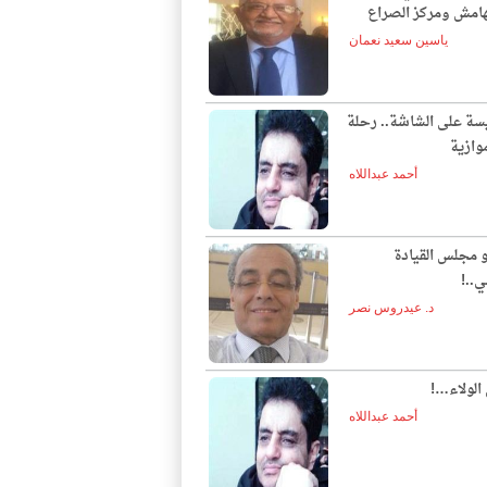
لهامش ومركز الصراع
ياسين سعيد نعمان
يسة على الشاشة.. رحلة
وازية
أحمد عبداللاه
و مجلس القيادة
ي..!
د. عيدروس نصر
الولاء…!
أحمد عبداللاه