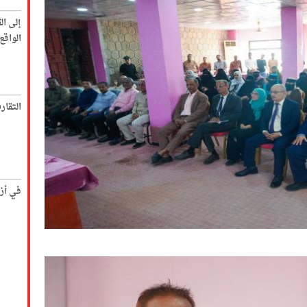
إلى ال
الواق
التقار
في أز