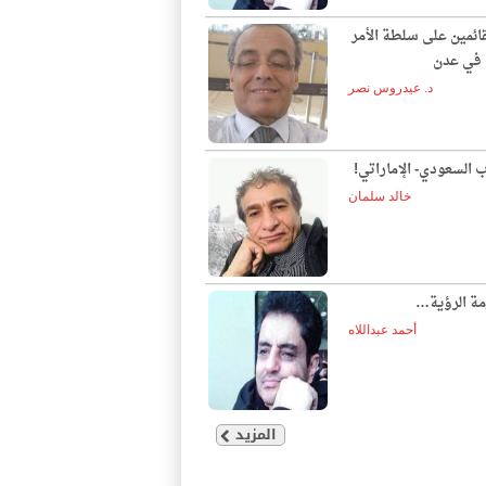
قائمين على سلطة الأمر
ع في عدن
د. عيدروس نصر
ب السعودي- الإماراتي!
خالد سلمان
مة الرؤية…
أحمد عبداللاه
المزيد