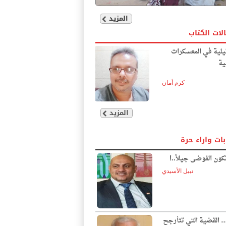
المزيد
لات الكتاب
يلية في المعسكرات
ية
كرم أمان
المزيد
بات واراء حرة
ون الفوضى جيلاً..!
نبيل الأسيدي
… القضية التي تتأرجح