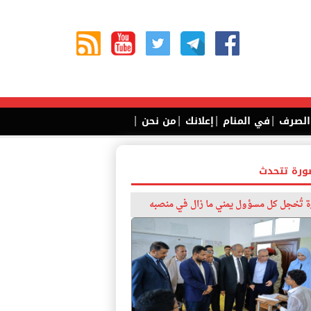
|
|
|
|
 الصرف
في المنام
إعلانك
من نحن
ورة تتحدث
 تُخجل كل مسؤول يمني ما زال في منصبه