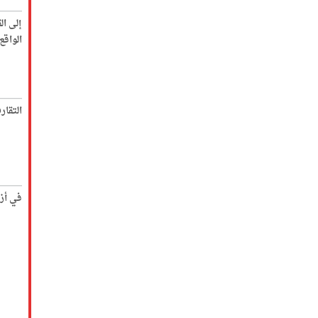
إلى ال
الواق
التقار
في أز