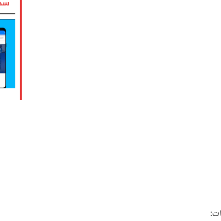
سدد
ات: