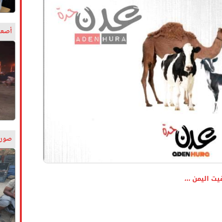
أصعب
صورة