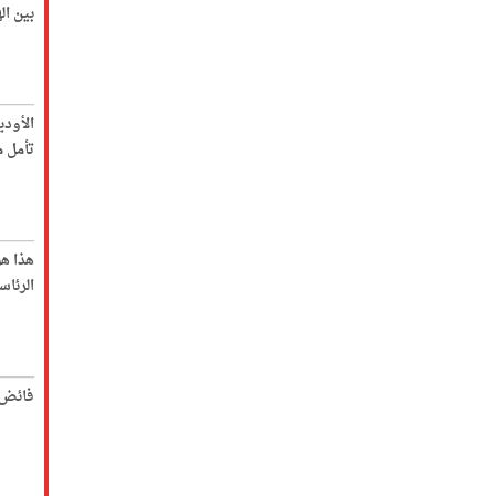
بين ا
الأود
تأمل م
هذا ه
الرئاس
فائض 