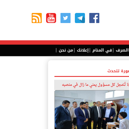
|
|
|
|
 الصرف
في المنام
إعلانك
من نحن
ورة تتحدث
 تُخجل كل مسؤول يمني ما زال في منصبه