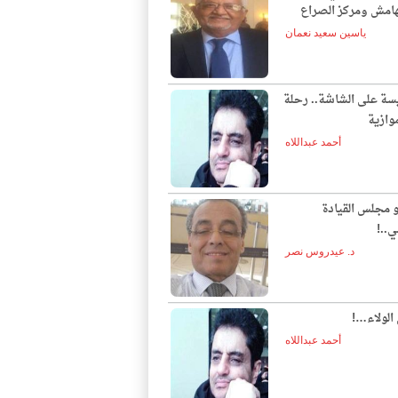
لهامش ومركز الصراع
ياسين سعيد نعمان
يسة على الشاشة.. رحلة
وازية
أحمد عبداللاه
و مجلس القيادة
ي..!
د. عيدروس نصر
الولاء…!
أحمد عبداللاه