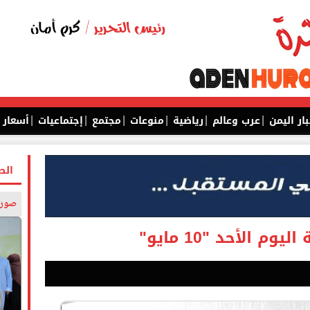
|
|
|
|
|
|
بار اليمن
عرب وعالم
رياضية
منوعات
مجتمع
إجتماعيات
أسعار
الص
صورة
 الأحد "10 مايو"