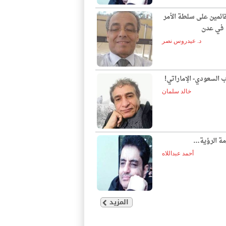
قائمين على سلطة الأمر
ع في عدن
د. عيدروس نصر
ب السعودي- الإماراتي!
خالد سلمان
مة الرؤية…
أحمد عبداللاه
المزيد