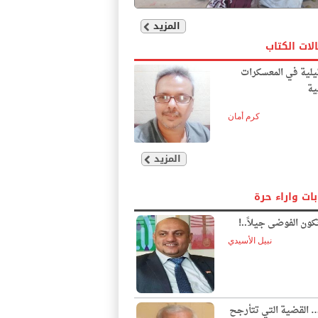
المزيد
لات الكتاب
يلية في المعسكرات
ية
كرم أمان
المزيد
بات واراء حرة
ون الفوضى جيلاً..!
نبيل الأسيدي
… القضية التي تتأرجح