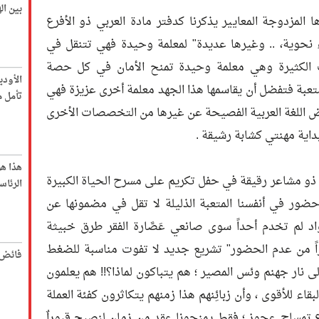
بين ا
لمزدوجة المعايير يذكرنا كدفتر مادة العربي ذو الأفرع
نحوية، .. وغيرها عديدة" لمعلمة وحيدة فهي تتنقل في
ات الكثيرة وهي معلمة وحيدة تمنح الأمان في كل حصة
الأود
مُتعبة فتفضل أن يقاسمها هذا الجهد معلمة أخرى عزيزة فهي
تأمل م
وض اللغة العربية الفصيحة عن غيرها من التخصصات الأخرى
بداية مهنتي كشابة رشيقة .
هذا ه
يع ذو مشاعر رقيقة في حفل تكريم على مسرح الحياة الكبيرة
الرئاس
ور في أنفسنا المتعبة الذليلة لا تقل في مضمونها عن
 لم تخدم أحداً سوى صانعي عَصَّارة الفقر طرق خبيثة
اً من عدم الحضور" تشريع جديد لا تفوت مناسبة للضغط
فائض 
 نار جهنم وئس المصير ؛ هم يتباكون لماذا؟!! هم يعلمون
البقاء للأقوى ، وأن زبائِنهم هذا زمنهم يتكاثرون كفئة العملة
وع تمساح عجوز ؛ فقط يمنحونا عقد من زمان لِنصبح قبوراٌ