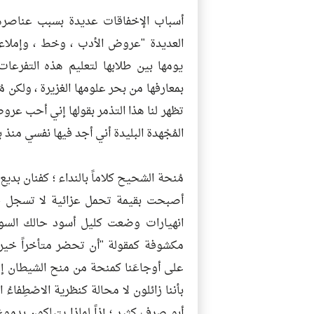
أسباب الإخفاقات عديدة بسبب عناصرها ا
العديدة "عروض الأدب ، وخط ، وإملاء 
يومها بين طلابها لتعليم هذه التفرع
بمعارفها من بحر علومها الغزيرة ، ولكن 
تظهر لنا هذا التذمر بقولها إني أحب عر
المُجْهدة البليدة أني أجد فيها نفسي منذ 
مُنحة الشحيح كلاماً بالنداء ؛ كفنان بد
أصبحت بقيمة تحمل عزائية لا تسجل حض
انهيارات وضعت كليل أسود حالك السواد
مكشوفة كمقولة "أن تحضر متأخراً خير
على أوجاعَنا كمنحة من منح الشيطان إلى
بأننا زائلون لا محالة كنظرية الاصْطِفاءُ 
أبو صرف كثير ؛ إذاً لماذا يتباكون بدم