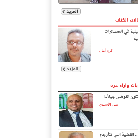
المزيد
لات الكتاب
يلية في المعسكرات
ية
كرم أمان
المزيد
بات واراء حرة
ون الفوضى جيلاً..!
نبيل الأسيدي
… القضية التي تتأرجح