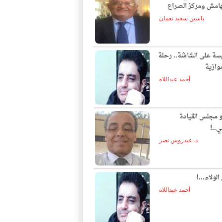
لهامش ومركز الصراع
ياسين سعيد نعمان
يسة على الشاشة.. رحلة
وازية
أحمد عبداللاه
و مجلس القيادة
ي..!
د. عيدروس نصر
الولاء…!
أحمد عبداللاه