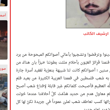
أصعب
ارشيف الكاتب
تدينوا وترفضوا وتشجبوا بأعالي أصواتكم المبحوحة من برد
ا قَرِائرُ العَيْون بأحلام ملئت بطوننا خبزاً بان هناك من
صورة
سنين ؛ أصواتكم كانت لنا شبيهة بتعزية لفقيد أسرة جارة
 شعب فلسطين في قممنا العربية الكثيرة من بعيد فلم
لله العظيم فأصبحت كلماتكم غير قابلة لإقناع شعب أصبح
عاول هدم من حديد هَدَّمَتَ كلُ أحلامُنا عندما حُولت
ائها كسب تعاطف شعب لملئ عموداً في جريدة نكنُ لها كل
هري لعام جديد .