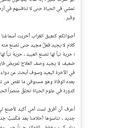
تمشي في الحياة حتى لا ننافسهم في أرض
وفير .
أصواتكم كنعيق الغراب أخربت أسماعُنا و
كلام لا يجيد فعلٌ مجيد حتى نصنع منه الق
؛ حرية تباً لها تصنع العبيد ، حرية تبا
ضعيف لا يجيد وصف العلاج لمريض فارق 
في الآخرة البعيد وسوف أبحث عن دواء لي
بعده الوفاة وهو مستوفي ما نقص من تعذ
كدورة في علوم الحياة تخلقُ عنصراً الحي
أعرف أن أفرق لست أمي أكيد لأصنع ل
جديد ، تناسوها أحلامنا بعد مَكْسَبً 
بنك كبير يخفض الفوائد حيناً حتى يصل