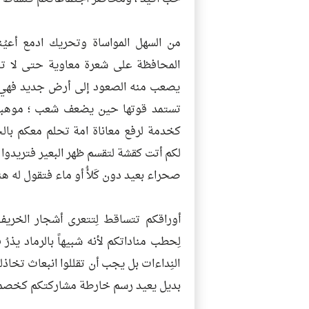
من السهل المواساة وتحريك ادمع أعيُ
المحافظة على شعرة معاوية حتى لا تن
يصعب منه الصعود إلى أرض جديد فهي
تستمد قوتها حين يضعف شعب ؛ موهبة ق
كخدمة لرفع معاناة امة تحلم معكم بال
لكم أتت كقشة لتقسم ظهر البعير فتريدوا 
صحراء بعيد دون كَلأُ أو ماء فتقول له ه
أوراقكم تتساقط لِتتعرى أشجار الخريف
لِحطب مناداتكم لأنه شبيهاً بالرماد يذ
النِداءات بل يجب أن تقللوا انبعاث تخا
بديل يعيد رسم خارطة مشاركتكم كخصم عن