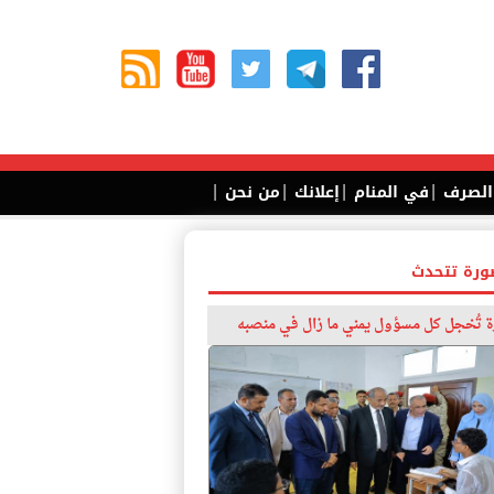
|
|
|
|
 الصرف
في المنام
إعلانك
من نحن
ورة تتحدث
 تُخجل كل مسؤول يمني ما زال في منصبه