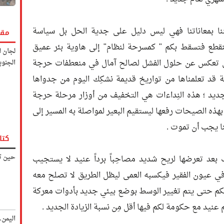
ننا بمعاناتنا فهي ليس دليل على جدية الحل بل سياسة
مقا
قطع فتسقط بكم " كمسرحة لنظام" إلى هاوية بئر عميق
لجان ل
 تعكس عن حلول الفشل لصالح آمال في منعطفات حرجة
الجنوب
د تعلمناها من تواريخ قديمة نشكِك اليوم من جدواها
جديد ؛ هذه النِداءات هي التخفيف من أوزار مرحلة حرجة
بهذه الصيحات رفعها ليستقيم البعير لمواصلة به المسير إلى
نا يجب أن تموت .
كتا
حين تك
 بعد تعرضها لريح شديد مصاحِباً برداً عنيد لا يستجيب
رُ في عيون الفقير فيكسبه العمى ليظل الطريق لا تصلح معه
ذلكم حتى يتم تغيير الوسط بوضع بيئي جديد بأدوات معركة
يد مع حكومة لكم فيها أقل مِن نسبة الزيادة الجديد .
اليمن