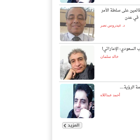
قائمين على سلطة الأمر
ع في عدن
د. عيدروس نصر
ب السعودي- الإماراتي!
خالد سلمان
مة الرؤية…
أحمد عبداللاه
المزيد