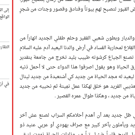
 القبور لتصبح لهم بيوتاً وفنادق وقصور وجنات من شجرٍ
إلى ال
الواق
الديار وبطون شعبي الفقير وحلم طفلي الجديد انهاراً من
ِلاع لمحاربة الفساد في أرض والدنا البعيد آدم عليه السلام
التقار
ً لها تصنع الجياع كرشوته طبيب بليد تخرج من جامعة بتقدير
الحياة وهو يقول اصرفوا هذا الدواء حتى لا أحمل ذنبه
عيد له مجد الحياة من جديد كي أسْتعبدهُ من جديد لينال
في أز
يبي الفريد هو خلق لهكذا عمل نمِيتهُ ثم نحييه من جديد
اة من جديد ، وهكذا طوال عمره القصير .
ي ظل جديد بعد أن أهدم أحلامكم السراب لصنع عش آخر
جديد ويأملون بآخر كبير مع صراف يهودي أو عربي عنيد ذو
 الربح فلساً ضئيل تباً من مزادات للحياة نموت لتبقى