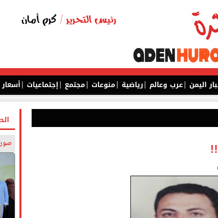
|
|
|
|
|
|
بار اليمن
عرب وعالم
رياضية
منوعات
مجتمع
إجتماعيات
أسعار
الص
صورة
!!