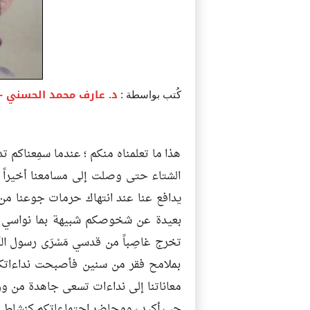
د. عارف محمد الحسني
- 
كُتب بواسطة :
هذا ما تعلمناه منكم ؛ عندما سمِعناكم 
الشتاء حتى وصلت إلى مسامعنا أخيراً فنمن
يدافع عنا عند انتهاك حرمات جوعنا من 
بعيدة عن شخوصكم شبيهة بما نواسي به
تخرج غاصِباً من قدسي مَسْرَى رسول ا
بملامح فقر من سنين فأصبحت نداءاتكم م
معاناتنا إلى نداءات تسعى جاهدة من ور
حب أكيد ، ومحاضر اجتماعاتكم كنشاط ش