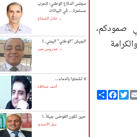
مجلس الدفاع الوطني: الحرب
مستمرة… في البيانات
د. عادل الشجاع
مودكم،
رامة
الجيش "الوطني" اليمني..!
د. عيدروس نصر
لا تشمتوا بالدماء…
أحمد عبداللاه
Twitte
انشر
Facebook
حين تكون الفوضى جيلاً..!
نبيل الأسيدي