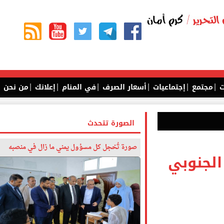
|
|
|
|
|
|
جتمع
إجتماعيات
أسعار الصرف
في المنام
إعلانك
من نحن
الصورة تتحدث
صورة تُخجل كل مسؤول يمني ما زال في منصبه
جنوبي