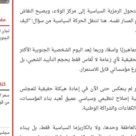
ول الرمزية السياسية إلى مركز الولاء، ويصبح النقاش
مقا
 المسار نفسه. هنا تنتقل الحركة السياسية من سؤال: “كيف
لجان ل
الجنوب
هيريًا واسعًا، وربما يُعد اليوم الشخصية الجنوبية الأكثر
لحقيقية لأي زعامة لا تُقاس فقط بحجم التأييد الشعبي، بل
وع مؤسساتي قابل للاستمرار.
كتا
ير لم ينعكس حتى الآن في إعادة هيكلة حقيقية للمجلس
سعر ا
لية إصلاح تنظيمي وسياسي عميق تُعيد بناء المؤسسات،
من قو
لكفاءات والشراكة الوطنية.
عاطفة وحدها، ولا بالكاريزما السياسية فقط، بل ببناء
مجلس 