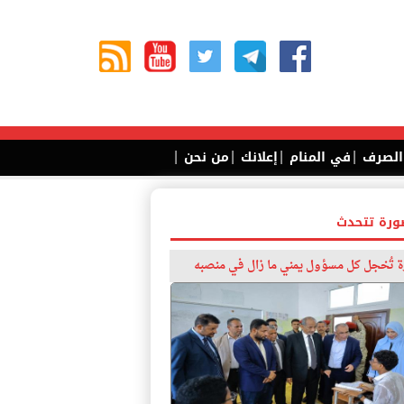
|
|
|
|
 الصرف
في المنام
إعلانك
من نحن
ورة تتحدث
 تُخجل كل مسؤول يمني ما زال في منصبه