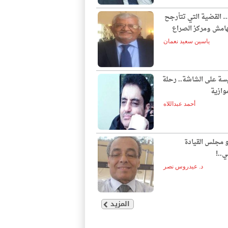
… القضية التي تتأرجح
لهامش ومركز الصراع
ياسين سعيد نعمان
يسة على الشاشة.. رحلة
وازية
أحمد عبداللاه
و مجلس القيادة
ي..!
د. عيدروس نصر
المزيد