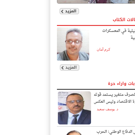
المزيد
لات الكتاب
يلية في المعسكرات
ية
كرم أمان
المزيد
بات واراء حرة
لصرف متغير يستمد قوته
ة الاقتصاد وليس العكس
د. يوسف سعيد
الدفاع الوطني: الحرب