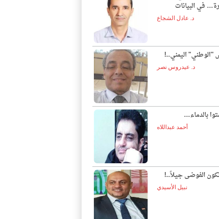
ة… في البيانات
د. عادل الشجاع
"الوطني" اليمني..!
د. عيدروس نصر
توا بالدماء…
أحمد عبداللاه
ون الفوضى جيلاً..!
نبيل الأسيدي