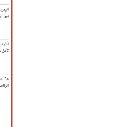
اليمن
بين ا
الأود
تأمل م
هذا ه
الرئاس