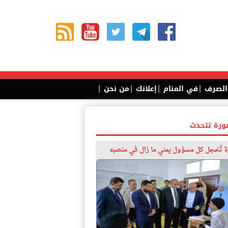
|
|
|
|
 الصرف
في المنام
إعلانك
من نحن
ورة تتحدث
 تُخجل كل مسؤول يمني ما زال في منصبه