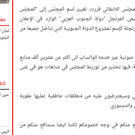
لمجلس الانتقالي قررت تغيير اسم المجلس إلى "المجلس
سمى المرتجل "دولة الجنوب العربي" الوارد في الإعلان
مقا
نجلة كإسم لـمشروع الدولة الجنوبية التي نناضل جميعا من
لجان ل
الجنوب
 صوتية عبر خدمه الواتساب الى اكثر من عشرين ألف متابع
، فيها تحذير من توريط المجلس في متاهات هو في غنى
كتا
حين تك
ي وسيعترضون عليه من منطلقات عاطفية تمليها عفوية
 والدستوري.
افع عنكم في وجه خصومكم لكننا ايضا سندافع عنكم من
اليمن