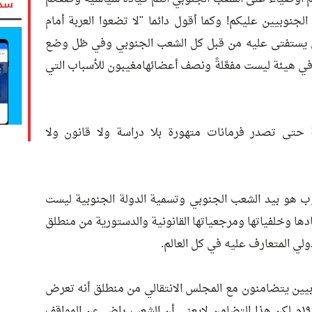
سدد
لجنوبيين عليكم! وكما أقول دائما "لا تضعوا العربة أمام
ن يستفتى عليه من قبل كل الشعب الجنوبي وفي ظل وضع
ن، لا أن يُقَر من قبل 10 افراد في هيئة ليست مفعَّلةً ونصف أعضائهامغيبون للأسباب التي
 حتى تصدر فرمانات متهورة بلا دراسة ولا قانون ولا
وب هو بيد الشعب الجنوبي وتسمية الدولة الجنوبية ليست
بعادها وخلفياتها ومرجعياتها القانونية والدستورية من منطلق
دولي المتعارف عليه في كل العالم.
وبيين يتضامنون مع المجلس الانتقالي من منطلق أنه تعرض
للعدوان والغدر من قبل شركاء حرب ١٩٩٤م لكن هذا التضامن لايعني أن الشعب راضٍ عن المواقف