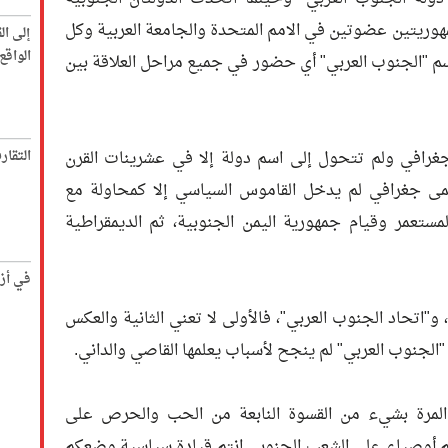
١٩٩م دخلتا باسم جمهوريتين عضوتين في الامم المتحدة والجامعة العربية وكل
إلى ال
الواق
لاسم "الجنوب العربي" أي حضور في جميع مراحل العلاقة بين
غرافي ولم تتحول إلى اسم دولة إلا في عشرينات القرن
التقار
مى جغرافي لم يدخل القاموس السياسي إلا كمحاولة مع
تعمر وقيام جمهورية اليمن الجنوبية، ثم الديمقراطية
في أز
 و"اتحاد الجنوب العربي"، فالأولى لا تعني الثانية والعكس
الجنوب العربي" لم ينجح لأسباب يعلمها القاصي والداني.
لمرة بشيء من القسوة النابعة من الحب والحرص على
لستم أوصياء على الشعب الجنوبي انتم قيادة سياسية وضعكم