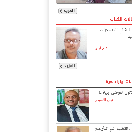
المزيد
لات الكتاب
يلية في المعسكرات
ية
كرم أمان
المزيد
بات واراء حرة
ون الفوضى جيلاً..!
نبيل الأسيدي
… القضية التي تتأرجح