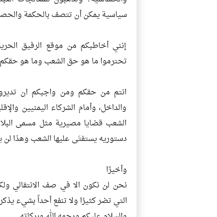
سياسية يمكن أن تتصف بالحكمة والحصا
إنني أخاطبكم من موقع الرفيق الحري
تحترموا ما هو حق الشعب وما هو حقكم.
انتم من حقكم ومن واجبكم ان تديروا 
والداخل، وأمام الشركاء اليمنيين والإق
الشعب قضايا مصيرية مثل مسمى البلاد 
دستوريه يستفتَى عليها الشعب وهذا لن يح
وأخيرًا
نحن لن نكون الا في صف الانتقالي ولك
التي تضر كثيرُا ولا تنفع أحداً بشيء يذكر.
والسلام عليكم ورحمه الله وبركاته