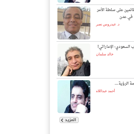
قائمين على سلطة الأمر
ع في عدن
د. عيدروس نصر
ب السعودي- الإماراتي!
خالد سلمان
مة الرؤية…
أحمد عبداللاه
المزيد