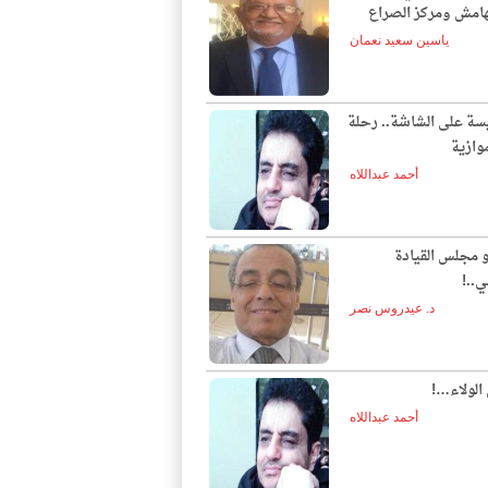
لهامش ومركز الصراع
ياسين سعيد نعمان
يسة على الشاشة.. رحلة
وازية
أحمد عبداللاه
و مجلس القيادة
ي..!
د. عيدروس نصر
الولاء…!
أحمد عبداللاه