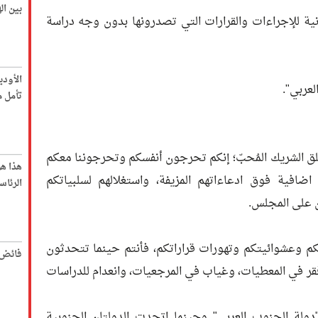
بين ا
ونية للإجراءات والقرارات التي تصدرونها بدون وجه دراسة
الأود
لعربي".
تأمل م
ق الشريك المُحبّ؛ إنكم تحرجون أنفسكم وتحرجوننا معكم
هذا ه
افية فوق ادعاءاتهم المزيفة، واستغلالهم لسلبياتكم
الرئاس
 على المجلس.
 وعشوائيتكم وتهورات قراراتكم، فأنتم حينما تتحدثون
فائض 
قر في المعطيات، وغياب في المرجعيات، وانعدام للدراسات
دولة الجنوب العربي" وحينما اتحدت الدولتان الجنوبية