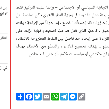
ى اتجاهِه السياسي أو الاجتماعي – وإنما عليك التركيز فقط
إلى ال
الواق
بيئة عمل ما ؛ وتقبل وجهة النظر الأخرى بأذن صاغية لعل
 يُجاوُرك ؛ فلا يُصدِقُك النُصح ، إما خوفاً من الإزاحةِ ؛ وانته
 عميق ، كالدبُ الذي قتل صاحبُ لاستبعادِ ذبابة نزلت على
لقراءة على إيجاد حد فاصل بين النقاط المطروحة للانتقاد ،
التقار
علِم .. بهدف تحسين الأداء ، والتَعلُم من الأخطاءِ بهدف
كمرفق حكومي أو مؤسسات حُكم ، أو حتى فرد خاص .
في أز
Copy
Messenger
Telegram
Email
WhatsApp
Twitter
انشر
Facebook
Link