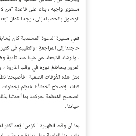
مستوى واجبه ، بناء على قاعدة "من لا يع
للوصول بالحصيلة إلى درجة الكمال "بعد ا
ففي مسيرة الدعوة المحمدية كان يُخاطِبُ
حاجتنا إلى المراجعةِ ؛ والتقييم في كثي
، والرشاد للابتعاد عن غينا عند تأدية وظ
المرور يتعاظمُ دوره في وقتِ الذروة ، و
مثل هذه الأوقات الصعبة ؛ فأصبحنا نطلُب
كناقد لإصلاح أخطائُنا مُنظِم لِخطوات 
الصحيح المُنظِمة لحركتِنا بما أحدثنا بذل
حياتنا .
بما أن وقت الظهيرة " كزمن" يُعد أكثر 
تؤدي بنا للهاوية مثل زيادة سرعة سيار