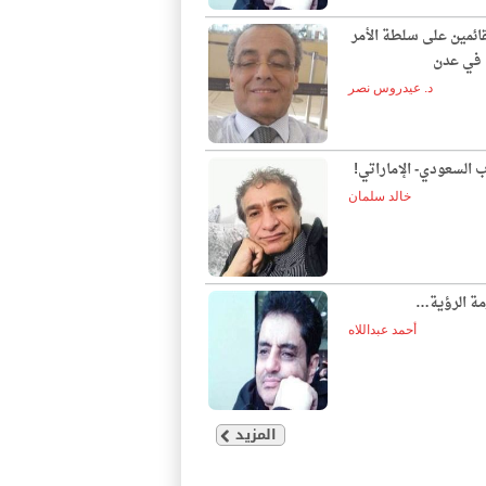
قائمين على سلطة الأمر
ع في عدن
د. عيدروس نصر
ب السعودي- الإماراتي!
خالد سلمان
مة الرؤية…
أحمد عبداللاه
المزيد