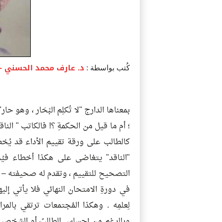
د. عارف محمد الحسني
- 
كُتب بواسطة :
بمعناها الدارج "لا تُكلِم البْحَار ، وهو 
؛ أم ما قيل من الحكمةِ ؟! فالكاتب " الناق
كالطالب على ورقة تقييم الأداء قد يُخطِأ
"الناقد" يتغاضى على هكذا أخطاء فيُمر
التصحيح للتقييم ، وتقدم له صحيفته – أقرء
في دورةِ الامتحان النهائي فلا يأتي إل
لِعلمِه . وهكذا المُجتمعات ترتقي بالمر
وبالرغم من إحساسِ الطالبُ أو الشخصية ال