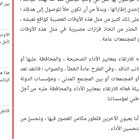
بين ا
ى إطاراتها ، وبدلاً من أن تكون حلاً للوصول إلى هدفِك ؛
ِس على ذلك كثير من مثل هذه الأوقات العصيبة كواقع نعيشه ،
ل الحذر من اتخاذ قرارات مصيرية في مثل هذه الأوقات
الأود
أو المجتمعات عامة .
تأمل م
ه للارتقاء بمعايير الأداء الصحيحة ، والمحافظة عليها أو
كاتب الناقد ، وفي الطرح عادةً الخطأ ، والصواب ؛ فالنقد تعد
هذا ه
 المجتمعات أو بين المجتمع المدني ، ومؤسسات الدولة
الرئاس
لة فعاله للارتقاء بمعايير الأداء والمحافظة عليه من أجل
طني لمؤسساتنا .
فائض 
نا بعيونِ الآخرين فنُطور مكامن القصور فيها ، ونحسنُ من
لتحسين الأداء .