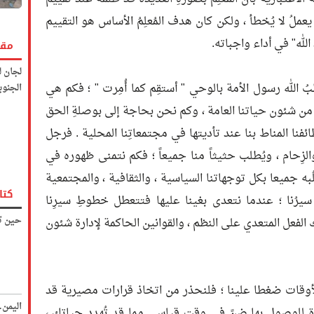
ملُ لا يُخطأ ، ولكن كان هدف المُعلِمُ الأساس هو التقييم
لله" في أداء واجباته.
مقا
لجان ل
 الله رسول الأمة بالوحي " أستقِم كما أُمِرت " ؛ فكم هي
الجنوب
ر من شئون حياتنا العامة ، وكم نحن بحاجة إلى بوصلةِ الحق
ائفنا المناط بنا عند تأديتها في مجتمعاتِنا المحلية . فرجل
الزِحام ، ويُطلب حثيثاً منا جميعاً ؛ فكم نتمنى ظهوره في
ه جميعا بكل توجهاتنا السياسية ، والثقافية ، والمجتمعية
كتا
سيرُنا ؛ عندما نتعدى بغينا عليها فتتعطل خطوطِ سيرِنا
حين تك
ك الفعل المتعدي على النظم ، والقوانين الحاكمة لإدارة شئون
الأوقات ضغطا علينا ؛ فلنحذر من اتخاذ قرارات مصيرية قد
اليمن
ة للوصول بها ضنً في وقتٍ قياسي مما قد تُهدد حياتك ،