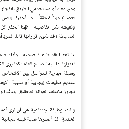
ومن معك أو مستخدمي الطريق بانفجار إحد
فتصبحُ موتاً مُحققاً – لا .. أحذر! . وق
ونعيشه بكل تفاصيله ؛ فهُنا الحذر ك
الضاغِطة ؛ قد تكون قراراتها قاتله للفردِ 
لذا يُعد النقد ظاهرة صحية ، وأداه قيم
تعديلها لما فيه الصالح العام ؛ كما يرى ال
وسيلة مهارية للتواصل بين الأشخاص أو
لتقديم تعليقات إيجابية أو سلبية ؛ كوسي
تجاوز مختلف العوائق لتحقيق الهدف الو
وللنقد وظيفة اجتماعية هي أن نرى أعمالُ
الخدمةِ ؛ لذا أعتبرها هدية قيمَه مجانية 