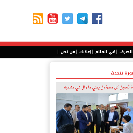
|
|
|
|
 الصرف
في المنام
إعلانك
من نحن
ورة تتحدث
 تُخجل كل مسؤول يمني ما زال في منصبه