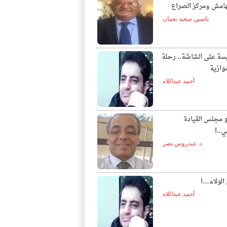
لهامش ومركز الصراع
ياسين سعيد نعمان
يسة على الشاشة.. رحلة
وازية
أحمد عبداللاه
و مجلس القيادة
ي..!
د. عيدروس نصر
الولاء…!
أحمد عبداللاه