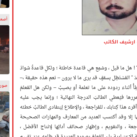
أصعب
ارشيف الكاتب
حار" ! هل ما قيل ، وسُمِع هي قاعدة خاطئة ؛ ولكلِ قاعدةُ شواذ
دَ " المُسْتَظِل بسقفٍ قد يرى ما لا يرون – نعم هذه حقيقة ،–
صورة
ُ أثناء ردوده على ما تعلمهُ أو يصيبُ – ولكن هل المُعلمَ
ِرها فيُعطي الطالبَ الدرجة النهائية ؛ وإنما يجب عليه
 هذا كِتابك ، للمُراجعة ، والإطلاع لِيَتفادى الطالبُ خطئه
يها إلا وقد أكتسب العديد من المعارف والمهارات الصحيحة
اجعة ، والتقويم ، وإظهار صحائف أدائِها لإنتاج الأفضل ،
اعتبارية بان المُعلِمُ بصورهِ العديدة قد ظلمه عند تقييم