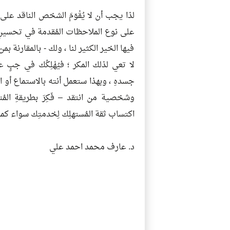
لذا يجب أن لا يُقْوَمَ الشخص الناقد عل
على نوع الملاحظات المُقدمة في تحسينِ 
فيها الخير الكثير لنا ، ولك - بالمقارنة بمن
لا تعي لذلك المكر ؛ فيُهْلِكُك في جبٍ
جسدهِ ، وبهذا ستعمل أنته بالاستماع أو ا
وشخصية من انتقد – فَكِرَ بطريقةِ المُت
اكتساب ثقة المُستهلِك لِخدمتِك سواء 
د. عارف محمد احمد علي