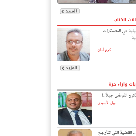
المزيد
لات الكتاب
يلية في المعسكرات
ية
كرم أمان
المزيد
بات واراء حرة
ون الفوضى جيلاً..!
نبيل الأسيدي
… القضية التي تتأرجح