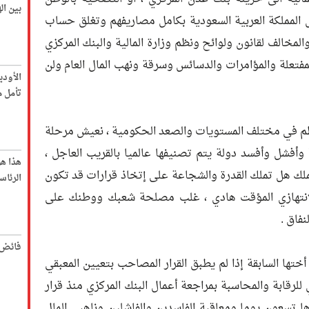
بين ا
 المملكة العربية السعودية بكامل مصاريفهم وتغلق حساب
المخالف لقانون ولوائح ونظم وزارة المالية والبنك المركزي
مفتعلة والمؤامرات والدسائس وسرقة ونهب المال العام ولن
الأود
تأمل م
منظم في مختلف المستويات والصعد الحكومية ، نعيش مرحلة
أ وأفشل وأفسد دولة يتم تصنيفها عالميا بالقريب العاجل ،
هذا ه
ملك هل تملك القدرة والشجاعة على إتخاذ قرارات قد تكون
الرئاس
الانتهازي المؤقت هادي ، غلب مصلحة شعبك ووطنك على
فاق .
فائض 
ختها السابقة إذا لم يطبق القرار المصاحب بتعيين المعبقي
للرقابة والمحاسبة بمراجعة أعمال البنك المركزي منذ قرار
 تسعون يوما ومعاقبة الفاسدين والفاشلين وناهبي المال