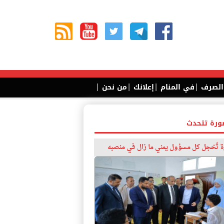
|
|
|
|
 الصرف
في المنام
إعلانك
من نحن
ورة تتحدث
 تُخجل كل مسؤول يمني ما زال في منصبه