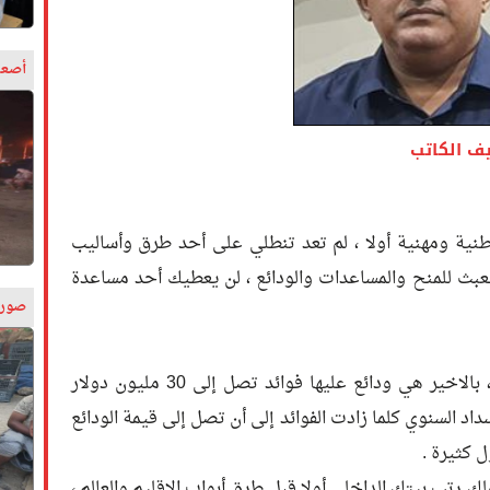
أصعب
ف الكاتب
نية ومهنية أولا ، لم تعد تنطلي على أحد طرق وأساليب
لعبث للمنح والمساعدات والودائع ، لن يعطيك أحد مساعدة
صورة
التهليل والتطبيل للودائع نهايته كارثية ، بالاخير هي ودائع عليها فوائد تصل إلى 30 مليون دولار
اد السنوي كلما زادت الفوائد إلى أن تصل إلى قيمة الودائع
ل كثيرة .
ك رتب بيتك الداخلي أولا قبل طرق أبواب الإقليم والعالم ،