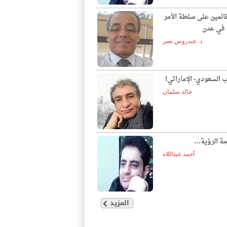
قائمين على سلطة الأمر
ع في عدن
د. عيدروس نصر
ب السعودي- الإماراتي!
خالد سلمان
مة الرؤية…
أحمد عبداللاه
المزيد