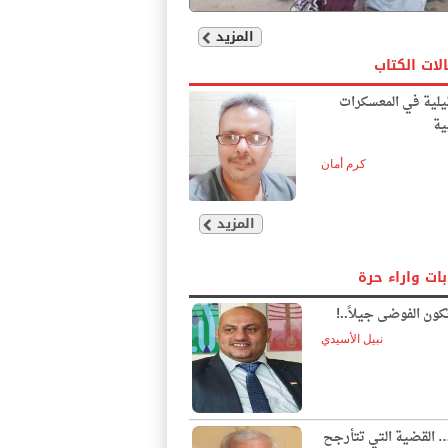
المزيد
لات الكتاب
يلية في المعسكرات
ية
كرم أمان
المزيد
بات واراء حرة
ون الفوضى جيلاً..!
نبيل الأسيدي
… القضية التي تتأرجح