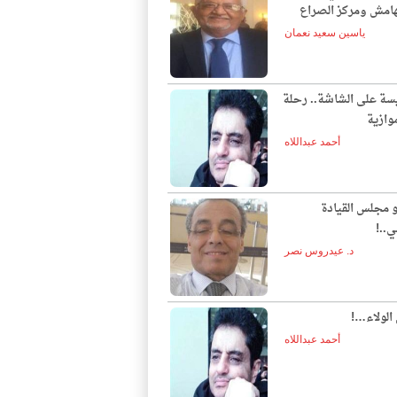
لهامش ومركز الصراع
ياسين سعيد نعمان
يسة على الشاشة.. رحلة
وازية
أحمد عبداللاه
و مجلس القيادة
ي..!
د. عيدروس نصر
الولاء…!
أحمد عبداللاه