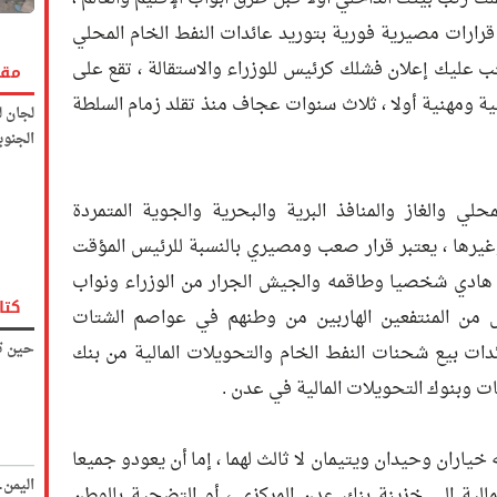
قرارات مصيرية فورية بتوريد عائدات النفط الخام المحلي
 يجب عليك إعلان فشلك كرئيس للوزراء والاستقالة ، تقع على
مقا
ة ومهنية أولا ، ثلاث سنوات عجاف منذ تقلد زمام السلطة
لجان ل
الجنوب
حلي والغاز والمنافذ البرية والبحرية والجوية المتمردة
غيرها ، يعتبر قرار صعب ومصيري بالنسبة للرئيس المؤقت
 هادي شخصيا وطاقمه والجيش الجرار من الوزراء ونواب
كتا
ش من المنتفعين الهاربين من وطنهم في عواصم الشتات
حين تك
ئدات بيع شحنات النفط الخام والتحويلات المالية من بنك
ت وبنوك التحويلات المالية في عدن .
ياران وحيدان ويتيمان لا ثالث لهما ، إما أن يعودو جميعا
اليمن
مالية الى خزينة بنك عدن المركزي ، أو التضحية بالوطن