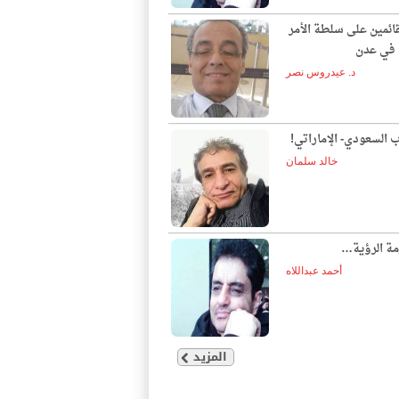
قائمين على سلطة الأمر
ع في عدن
د. عيدروس نصر
ب السعودي- الإماراتي!
خالد سلمان
مة الرؤية…
أحمد عبداللاه
المزيد