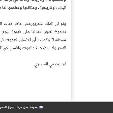
البلاد ، وتاريخها ، ومكانتها وعظمتها لما 
ولو ان الملك شمريهرعش مات مئات المر
بشموخ تعجز افئدتنا على فهمها اليوم و
مستلقيا" وكتب ( أن الانسان لايموت في
الفخر ولا التضحية والموت واقفين لان ال
ابو عصمي الميسري
صحيفة عدن حرة - جميع الحق