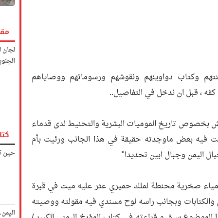
مقا
لجان ل
الجنوب
نتهم وكتاب دواوينهم ونقوشهم ورسوماتهم ووصاياهم
كفه ، قبل ان ندخل في التفاصيل..
 بخصوص تاريخ الموميات البشرية والتحنيط لدى قدماء
كتا
بت فيه بعض ماوجدته حقيقة في هذا الجانب ورئيت بأم
حين تك
بال اليمن وجبال ابين تحديدا"
اء صخرية محنطة لملك حميري عثر عليه ميت في قبرة
 والكتابات وبجانب راسه لوح مسندي فيه مقولته ووصيته
اليمن
 الموضوع سبق و قراءته في كتاب المؤرخ اليمني الكبير /