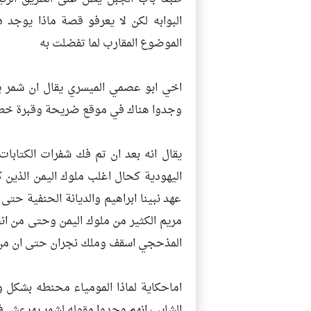
البوابه لكن لا يعرفو قصة ماذا يوجد
الموضوع المقارب لما تفضلت به
اخي ابو عصمي الميسري يقال ان شمر يهر
وجدوا هناك في موقع ضريحة وقبرة خطوط 
يقال انه بعد ان تم فك شفرات الكتابات 
اليهودية كحال اغلب ملوك اليمن الذين 
عهد نبينا ابراهيم والديانة الحنفية حتى
مريم الكثير من ملوك اليمن وحتى من ا
المذحجي اسقف وملك نجران حتى ان من مل
اماحكاية لماذا المومياء محنطه بشكل و
الشايب انهم وجدوا مقوله لشمر يهرعش ف