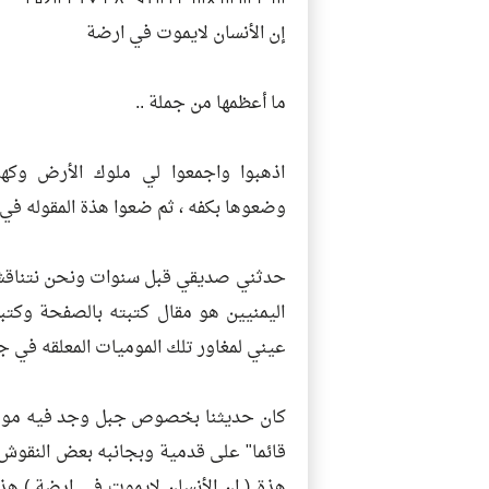
إن الأنسان لايموت في ارضة
ما أعظمها من جملة ..
اذهبوا واجمعوا لي ملوك الأرض وكه
وضعوها بكفه ، ثم ضعوا هذة المقوله في 
حدثني صديقي قبل سنوات ونحن نتناقش
اليمنيين هو مقال كتبته بالصفحة وكت
عيني لمغاور تلك الموميات المعلقه في ج
كان حديثنا بخصوص جبل وجد فيه مومي
قائما" على قدمية وبجانبه بعض النقوش
هذة ( ان الأنسان لايموت في ارضة ) هذا