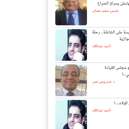
لهامش ومركز الصراع
ياسين سعيد نعمان
يسة على الشاشة.. رحلة
وازية
أحمد عبداللاه
و مجلس القيادة
ي..!
د. عيدروس نصر
الولاء…!
أحمد عبداللاه