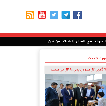
|
|
|
|
 الصرف
في المنام
إعلانك
من نحن
ورة تتحدث
 تُخجل كل مسؤول يمني ما زال في منصبه