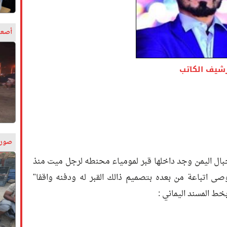
أصعب
رشيف الكاتب
صورة
بال اليمن وجد داخلها قبر لمومياء محنطه لرجل ميت منذ
وصى اتباعة من بعده بتصميم ذالك القبر له ودفنه واقفا"
 المسند اليماني :