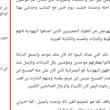
 داخله وعندما جلست يوم امس مع الشايب وحدثني بهذا
إلى ال
الواق
عش من الملوك الحميريين الذين اعتنقوا اليهودية لانهم
وكتابات بالمسند والكتابة العبريه
التقار
تلك التي هناك اثبتوا انه كان ملك موحد واعتنق الديانة
كانوا بفطرتهم موحدين ومؤمنين بكل الديانات والرسل منذ
في أز
 ظهور اليهودية ثم النصرانية الذي كان على مله المسيح ابن
نصار المسيح عيسى ابن مريم بنفسه ومنهم الحارث بن كعب
وك اليمن كان الأنبياء والرجال الصالحين الكثيرر
اقف كما هو تصميم القبر ذاك ولحده بالجبل ، كما اخبرني
ي لوح مسندي بجانب راسه فيها :