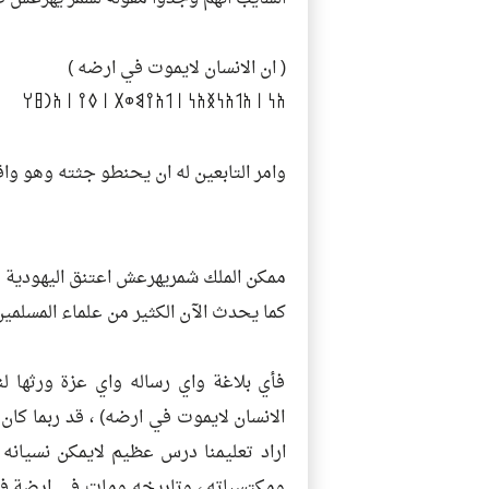
( ان الانسان لايموت في ارضه )
𐩱𐩬 𐩽 𐩱𐩡𐩱𐩬𐩯𐩱𐩬 𐩽 𐩡𐩱𐩺𐩣𐩥𐩩 𐩽 𐩰𐩺 𐩽 𐩱𐩧𐩳𐩠
وامر التابعين له ان يحنطو جثته وهو واق
ممكن الملك شمريهرعش اعتنق اليهودية وه
كما يحدث الآن الكثير من علماء المسلمي
فأي بلاغة واي رساله واي عزة ورثها لنا
الانسان لايموت في ارضه) ، قد ربما كان
اراد تعليمنا درس عظيم لايمكن نسيانه
ومكتسباته ، وتاريخه ومات في ارضة فأنه