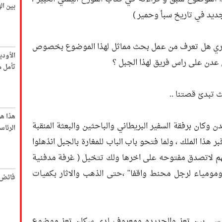
بين ا
جديد في تاريخ سبأ وحمير )
يسري هل تعرف من عمل بحث مماثل لهذا الموضوع بخصوص
الأود
ن عدن على راس فريق لهذا الجبل ؟
تأمل م
ث تبدئ قصتنا ..
هذا ه
كان برفقة السفير البريطاني والباحثين والبعثة المنقبة
الرئاس
ر هذا الملك ، ولما فتحو باب الباب للمغارة بالجبل انذهلوا
نهم لاتصدق مفتوحه على اخرها ولك تتخيل ( غرفة مدفنية
،ومومياء لرجل محنط واقفا" ،حتى الذهب والاثار بكميات
فائض 
ئيسي بين تعز والحديده ومعروف لدى سكان تعز موضوع