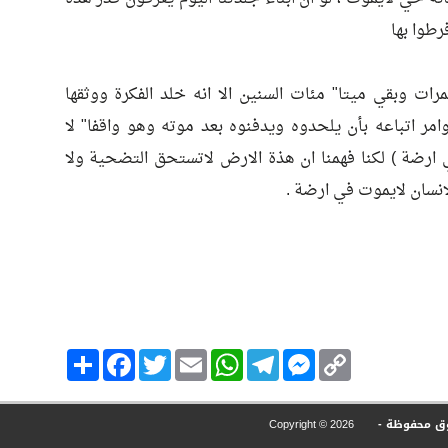
فرطوا بها
ات وبقي ميتا" مئات السنين الا انه خلد الفكرة ووثقها
امر اتباعه بأن يلحدوه ويدفنوه بعد موته وهو واقفا" لا
 ارضة ) لكنا فهمنا ان هذة الارض لاتستحق التضحية ولا
انسان لايموت في ارضة .
Copy
Messenger
Telegram
Email
WhatsApp
Twitter
انشر
Facebook
Link
وق محفوظة -
Copyright ©
2026