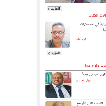
المزيد
لات الكتاب
يلية في المعسكرات
ية
كرم أمان
المزيد
بات واراء حرة
ون الفوضى جيلاً..!
نبيل الأسيدي
… القضية التي تتأرجح