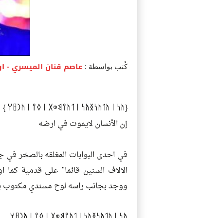
عاصم قنان الميسري
- ا
كُتب بواسطة :
{𐩱𐩬 𐩽 𐩱𐩡𐩱𐩬𐩯𐩱𐩬 𐩽 𐩡𐩱𐩺𐩣𐩥𐩩 𐩽 𐩰𐩺 𐩽 𐩱𐩧𐩳𐩠 }
إن الأنسان لايموت في ارضه
في احدى البوابات المغلقه بالصخر في ج
الالاف السنين قائما" على قدمية كما ا
ووجد بجانب راسه لوح مسندي مكتوب بخط
𐩱𐩬 𐩽 𐩱𐩡𐩱𐩬𐩯𐩱𐩬 𐩽 𐩡𐩱𐩺𐩣𐩥𐩩 𐩽 𐩰𐩺 𐩽 𐩱𐩧𐩳𐩠