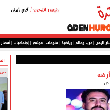
|
|
|
|
|
|
بار اليمن
عرب وعالم
رياضية
منوعات
مجتمع
إجتماعيات
أسعار
الص
صورة
أرضه