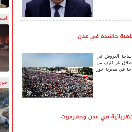
أصعب
لمية حاشدة في عدن
ساحة العروض في
طلاق نار كثيف من
حة في مديرية خور
صورة
كهربائية في عدن وحضرموت