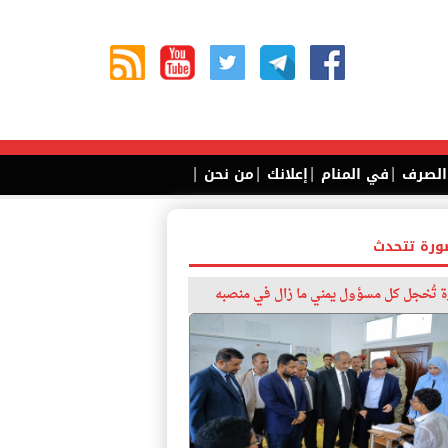
|
|
|
|
 الصرف
في المنام
إعلانك
من نحن
ورة تتحدث
 تُخجل كل مسؤول يمني ما زال في منصبه