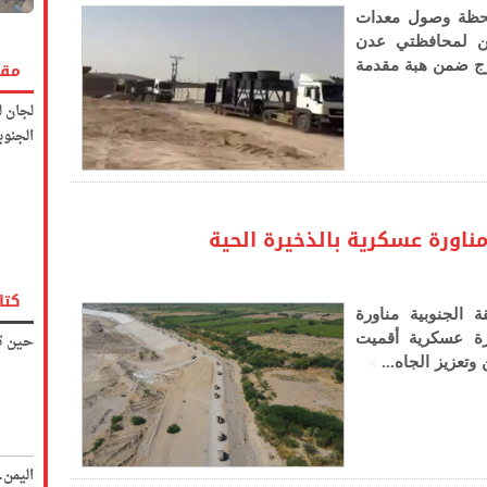
حظة وصول معدات
ن لمحافظتي عدن
رج ضمن هبة مقدمة
مقا
لجان ل
الجنوب
مناورة عسكرية بالذخيرة الحية
كتا
الجنوبية مناورة
حين تك
رة عسكرية أقميت
»
وتعزيز الجاه...
اليمن