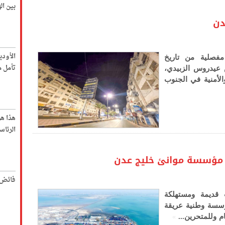
بين ا
دن
الأود
فصلية من تاريخ
تأمل م
عيدروس الزبيدي،
لأمنية في الجنوب
هذا ه
الرئاس
 مؤسسة موانئ خليج عدن
فائض 
قديمة ومستهلكة
ؤسسة وطنية عريقة
»
ام وللمتحرين...