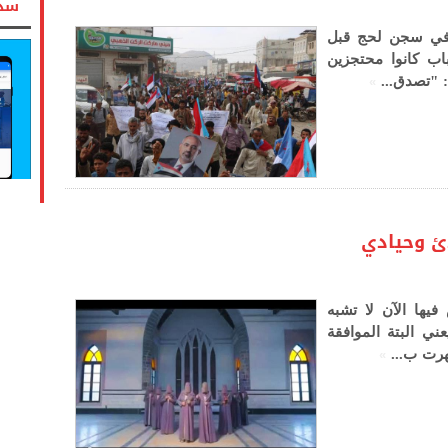
سدد
اعتقالي في سجن لحج قبل
ب كانوا محتجزين
»
: "تصدق...
ئ وحيادي
يها الآن لا تشبه
ني البتة الموافقة
»
هرت ب...