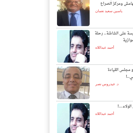
لهامش ومركز الصراع
ياسين سعيد نعمان
يسة على الشاشة.. رحلة
وازية
أحمد عبداللاه
و مجلس القيادة
ي..!
د. عيدروس نصر
الولاء…!
أحمد عبداللاه