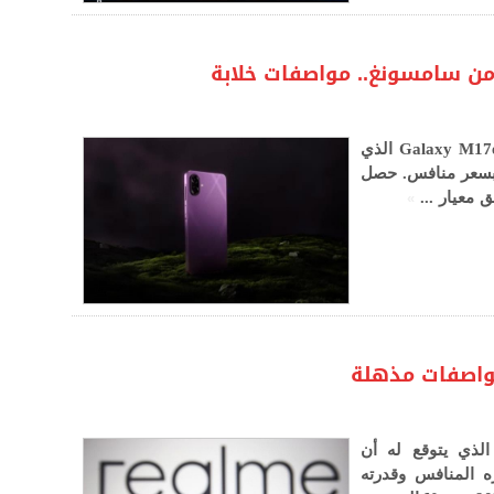
بدأت سامسونغ بالترويج لهاتفها الجديد Galaxy M17e الذي
بسعر منافس. حصل
»
 معيار ...
لجديد الذي يتوقع له أن
 المنافس وقدرته