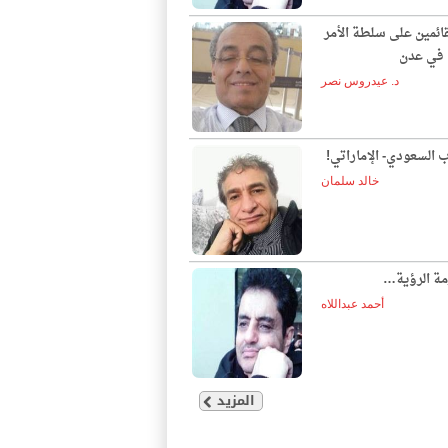
قائمين على سلطة الأمر
ع في عدن
د. عيدروس نصر
ب السعودي- الإماراتي!
خالد سلمان
مة الرؤية…
أحمد عبداللاه
المزيد