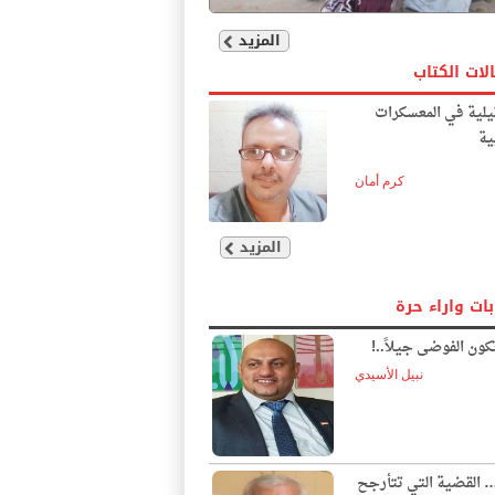
المزيد
لات الكتاب
يلية في المعسكرات
ية
كرم أمان
المزيد
بات واراء حرة
ون الفوضى جيلاً..!
نبيل الأسيدي
… القضية التي تتأرجح