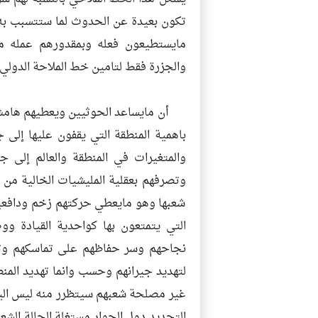
تكون بعيدة عن الحدوث لما ستتسبب به
مايستطيعون فعله وبمقدورهم عمله مع
والجزرة فقط لتامين خط الملاحة الدولي 
أن مايساعد الحوثيين ويعطيهم هامش أك
باهمية المنطقة التي يقفون عليها إلى
والمتغيرات في المنطقة والعالم إلى جا
وتصرفهم بعقلية المليشيات الخالية من آ
شعبها وهو مايعطي حركتهم زخم ودافعية 
التي يتمتعون بها كواحدية القيادة وو
نجاحهم وسر حفاظهم على تماسكهم وتنا
لتهديد جيرانهم وحسب وانما تهديد المنط
غير مصلحة شعبهم سيتظرر منه ليس اليمن 
التحديد دول الجوار مستغلة الحالة الشع