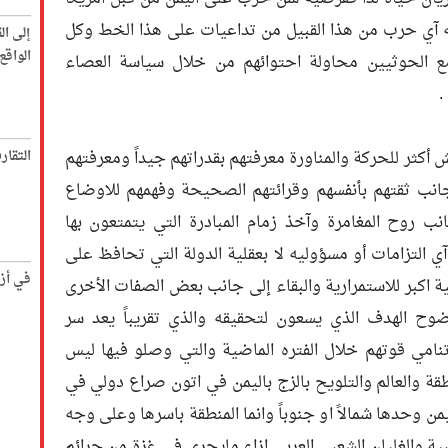
 آي حرب من هذا القبيل من تداعيات على هذا الخط وكل
إلى ال
الواق
 الحوثيين محاولة احتوائهم من خلال سياسة العصاء
.
ثر للحركة والمناورة معرفتهم بقدراتهم جيداً ومعرفتهم
التقار
 جانب ثقتهم بأنفسهم وقرائتهم الصحيحة وفهمهم للاوضاع
نب روح المغامرة وآخذ زمام المبادرة التي يتمتعون بها
ي التزامات أو مسؤوليه لا بعقلية الدولة التي تحافظ على
في أز
اكبر للاستمرارية والبقاء إلى جانب بعض الصفات الأخرى
ضوح الهدف الذي يسعون لتحقيقه والذي تقريباً يعد سر
مي قوتهم خلال الفتره الماضية والتي وصلو فيها ليس
قة والعالم والتلويح بالزج باليمن في اتون صراع دولي في
وحدها شمالاً او جنوباً وانما المنطقة باسرها وعلى وجه
بية والغليان الشعبي العربي ازاء مايجري في غزة من جرائم