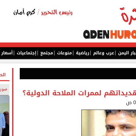
|
|
|
|
|
|
بار اليمن
عرب وعالم
رياضية
منوعات
مجتمع
إجتماعيات
أسعار
الص
صورة
هديداتهم لممرات الملاحة الدولية؟