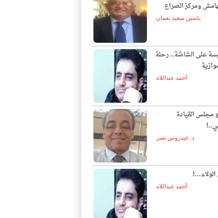
لهامش ومركز الصراع
ياسين سعيد نعمان
يسة على الشاشة.. رحلة
وازية
أحمد عبداللاه
و مجلس القيادة
ي..!
د. عيدروس نصر
الولاء…!
أحمد عبداللاه