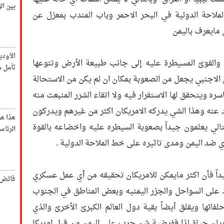
بين ا
لاحة الدولية في البحر الاحمر وباب المندب بمعزل عن
 مايعرف باليمن
الأود
 والقوئ المسيطرة عليه إلى جانب طبيعة الأرض وتنوعها
تأمل م
لاجنبي يجعل من الصعوبة بمكان ان لم يكن من الاستحالة
ره ويتحقق لها الاستقرار فيه ولا اتقاء الشرر المنبعث منه
 عنه وهذا الشي يدركه الامريكان اكثر من غيرهم ويدركون
هذا ه
لتالي يعلمون جيداً بصعوبة السيطره عليه واخضاعه بالقوة
الرئاس
ي ضد اليمن ومدى تاثيره على خط الملاحة الدولية .
اً فأن اكثر مايمكن للامريكان تحقيقه من أي عمل عسكري
فائض 
ط على السواحل والجزر اليمنيه وبعض المناطق في الجنوب
ائها ويقلق أيضاً بقية دول العالم الكبرئ الأخرئ والذي
ريان حياة لذا ففرضية شن حرب على اليمن من قبل امريكا