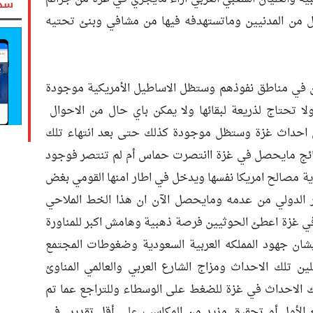
سدد
عزل من المدنيين وماتستهدفه فيها من مشافي وبنئ تحتيه
ي مناطق نفوذهم وستظل الاساطيل الأمريكية موجودة
ا تحتاج لذريعة لبقائها ولا يمكن باي حال من الاحوال
بل احداث غزة وستظل موجودة كذلك حتى بعد انتهاء تلك
تائج مايحصل في غزة اانتصرت حماس أم لم تنتصر فوجود
حماية مصالح امريكا نفسها ويدخل في اطار امنها القومي بغض
ر الدولي من عدمه ومايحصل الآن ان هذا الخط الملاحي
ي غزة اعطئ الحوثيين فرصة ذهبية وهامش اكبر للمناورة
بشان جهود المملكه العربية السعودية وضغوطات المجتمع
ين تلك الاحداث ومزاج الشارع العربي والعالمي المناوئ
تلك الاحداث في غزة للضغط على الوسطاء وللتراجع عما تم
ربع الأول أو تحقيق مزيد من المكاسب على أقل تقدير في