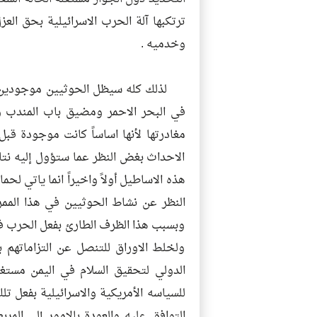
ترتكبها آلة الحرب الاسرائيلية بحق ال
وخدميه .
لذلك كله سيظل الحوثيين موجودين ف
في البحر الاحمر ومضيق باب المندب ول
مغادرتها لأنها اساساً كانت موجودة ق
الاحداث بغض النظر عما ستؤول إليه ن
هذه الاساطيل أولاً واخيراً انما ياتي ل
النظر عن نشاط الحوثيين في هذا المم
وبسبب هذا الظرف الطارئ بفعل الحرب ف
ولخلط الاوراق للتنصل عن التزاماتهم 
الدولي لتحقيق السلام في اليمن مستغل
للسياسه الأمريكية والاسرائيلية بفعل 
التوافق عليه والعودة بالامور إلى الم