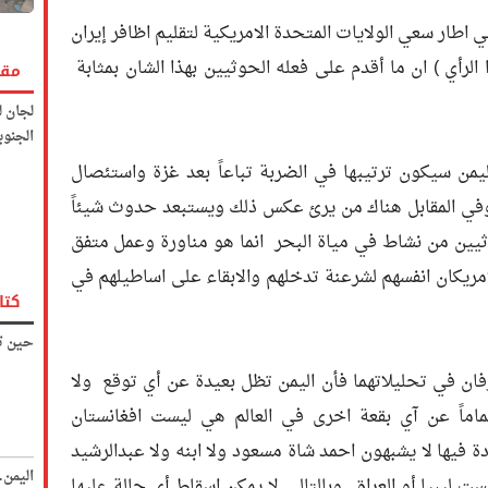
 اطار سعي الولايات المتحدة الامريكية لتقليم اظافر إيران
رأي ) ان ما أقدم على فعله الحوثيين بهذا الشان بمثابة
مقا
لجان ل
الجنوب
يمن سيكون ترتيبها في الضربة تباعاً بعد غزة واستئصال
في المقابل هناك من يرئ عكس ذلك ويستبعد حدوث شيئاً
وثيين من نشاط في مياة البحر انما هو مناورة وعمل متفق
لامريكان انفسهم لشرعنة تدخلهم والابقاء على اساطيلهم في
كتا
حين تك
في تحليلاتهما فأن اليمن تظل بعيدة عن أي توقع ولا
ماً عن آي بقعة اخرى في العالم هي ليست افغانستان
ة فيها لا يشبهون احمد شاة مسعود ولا ابنه ولا عبدالرشيد
اليمن
ست ليبيا أو العراق وبالتالي لا يمكن اسقاط أي حالة عليها