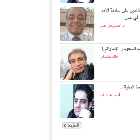
قائمين على سلطة الأمر
ع في عدن
د. عيدروس نصر
ب السعودي- الإماراتي!
خالد سلمان
مة الرؤية…
أحمد عبداللاه
المزيد