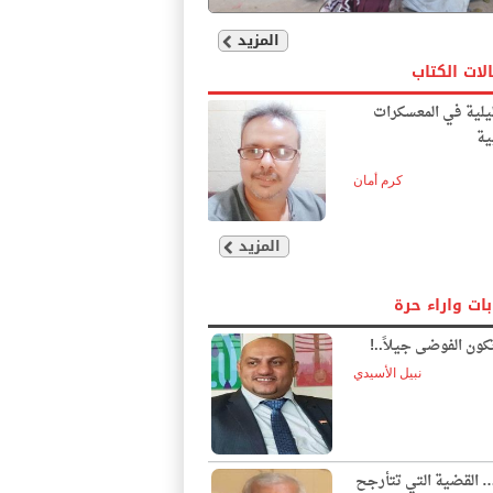
المزيد
لات الكتاب
يلية في المعسكرات
ية
كرم أمان
المزيد
بات واراء حرة
ون الفوضى جيلاً..!
نبيل الأسيدي
… القضية التي تتأرجح