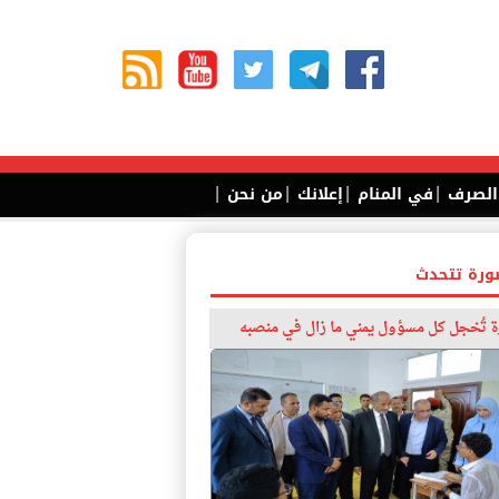
|
|
|
|
 الصرف
في المنام
إعلانك
من نحن
ورة تتحدث
 تُخجل كل مسؤول يمني ما زال في منصبه