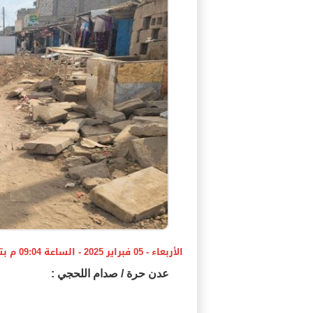
الأربعاء - 05 فبراير 2025 - الساعة 09:04 م بتوقيت اليمن ،،،
عدن حرة / صدام اللحجي :