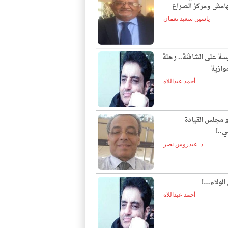
لهامش ومركز الصراع
ياسين سعيد نعمان
يسة على الشاشة.. رحلة
وازية
أحمد عبداللاه
و مجلس القيادة
ي..!
د. عيدروس نصر
الولاء…!
أحمد عبداللاه