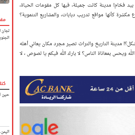
فحّام! مدينة كانت جميلة، فيها كل مقومات الحياة،
ع مكسّرة كأنها مواقع تدريب دبابات، والمشاريع التنموية؟
مقا
لجان ل
الجنوب
كل؟! مدينة التاريخ والتراث تصير مجرد مكان يعاني أهله
ه ويحس بمعاناة الناس؟ لا بارك الله فيكم يا لصوص ، لا
كتا
حين تك
اليمن