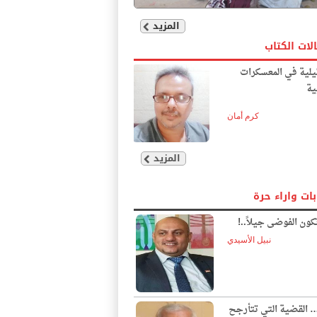
المزيد
لات الكتاب
يلية في المعسكرات
ية
كرم أمان
المزيد
بات واراء حرة
ون الفوضى جيلاً..!
نبيل الأسيدي
… القضية التي تتأرجح