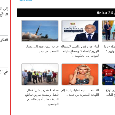
إلى ال
ة
الواق
التقار
كة» ردا
أنباء عن رفض رئاسي لاستقالة
حرب اليمن تعود إلى مسار
وثيين؟ ...
الوزير "باسلمة" ومساعٍ حثيثة
التصعيد من جديد ...
لعودته إلى الحكومة ...
في أز
ي تودّع
الفنانة اللبنانية «مايا دياب» إلى
محافظ عدن يدشن أعمال
 الباب
اللهجة المصرية من جديد ...
تأهيل وسفلتة طريق تقاطع
البريقة –بئر أحمد –الحرم
الجامعي ...