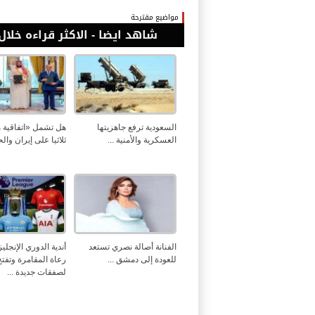
مواضيع مقترحة
شاهد ايضا - الاكثر قراءه خلال 24 ساع
السعودية ترفع جاهزيتها
هل تشمل «اتفاقية م
العسكرية والأمنية ...
ثلاثيا على إيران والح
الفنانة أصالة نصري تستعد
أندية الدوري الإنجليز
للعودة إلى دمشق ...
رعاة المقامرة وتفتح
لصفقات جديدة ...