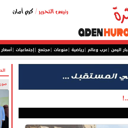
|
|
|
|
|
|
بار اليمن
عرب وعالم
رياضية
منوعات
مجتمع
إجتماعيات
أسعار
الص
صورة
!