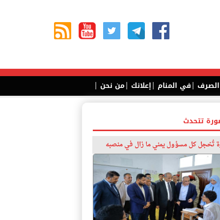
|
|
|
|
 الصرف
في المنام
إعلانك
من نحن
ورة تتحدث
 تُخجل كل مسؤول يمني ما زال في منصبه