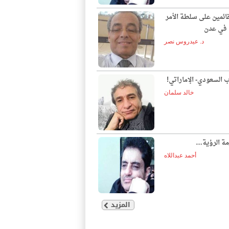
قائمين على سلطة الأمر
ع في عدن
د. عيدروس نصر
ب السعودي- الإماراتي!
خالد سلمان
مة الرؤية…
أحمد عبداللاه
المزيد